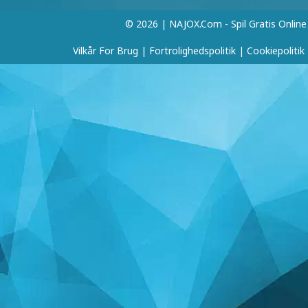
© 2026 | NAJOX.com - Spil Gratis Online
Vilkår For Brug
|
Fortrolighedspolitik
|
Cookiepolitik