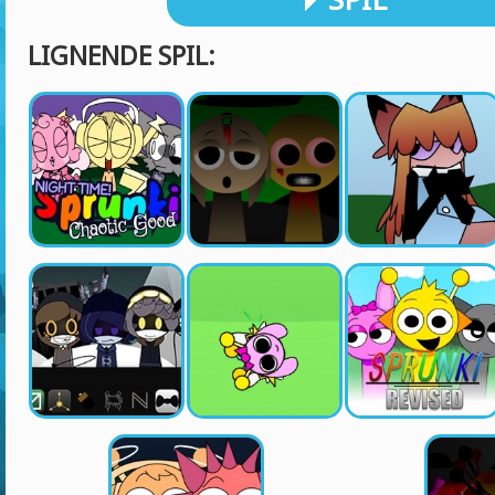
LIGNENDE SPIL: