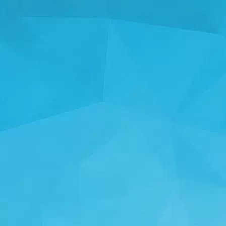
STATISTIKKER