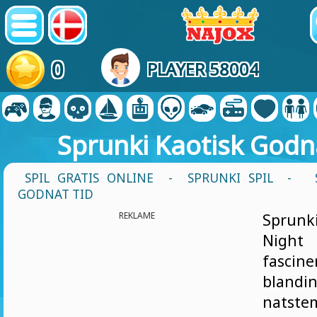
0
PLAYER 58004
Sprunki Kaotisk Godn
SPIL GRATIS ONLINE
-
SPRUNKI SPIL
- S
GODNAT TID
REKLAME
Sprunk
Night
fascin
blandin
nats