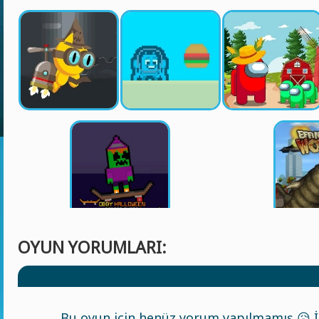
OYUN YORUMLARI:
Bu oyun için henüz yorum yapılmamış 😥 İl