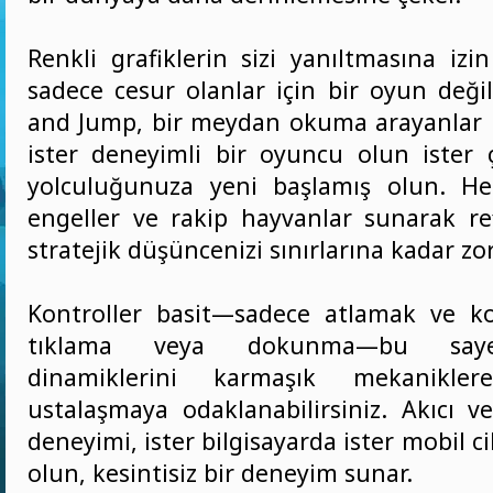
Renkli grafiklerin sizi yanıltmasına iz
sadece cesur olanlar için bir oyun deği
and Jump, bir meydan okuma arayanlar iç
ister deneyimli bir oyuncu olun ister 
yolculuğunuza yeni başlamış olun. He
engeller ve rakip hayvanlar sunarak ref
stratejik düşüncenizi sınırlarına kadar zor
Kontroller basit—sadece atlamak ve k
tıklama veya dokunma—bu say
dinamiklerini karmaşık mekanikler
ustalaşmaya odaklanabilirsiniz. Akıcı v
deneyimi, ister bilgisayarda ister mobil 
olun, kesintisiz bir deneyim sunar.