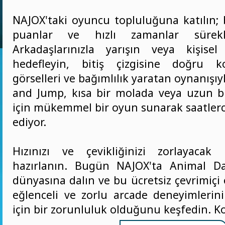
NAJOX'taki oyuncu topluluğuna katılın;
puanlar ve hızlı zamanlar sürekli
Arkadaşlarınızla yarışın veya kişisel 
hedefleyin, bitiş çizgisine doğru k
görselleri ve bağımlılık yaratan oynanışı
and Jump, kısa bir molada veya uzun b
için mükemmel bir oyun sunarak saatlerc
ediyor.
Hızınızı ve çevikliğinizi zorlayacak
hazırlanın. Bugün NAJOX'ta Animal 
dünyasına dalın ve bu ücretsiz çevrimiç
eğlenceli ve zorlu arcade deneyimlerin
için bir zorunluluk olduğunu keşfedin. Ko