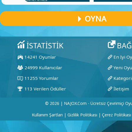
OYNA
© 2026 | NAJOX.com - Ücretsiz Çevrimiçi Oyu
Kullanım Şartları
|
Gizlilik Politikası
|
Çerez Politikası