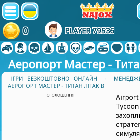
0
PLAYER 79536
Аеропорт Мастер - Тита
ІГРИ БЕЗКОШТОВНО ОНЛАЙН
-
МЕНЕДЖЕ
АЕРОПОРТ МАСТЕР - ТИТАН ЛІТАКІВ
ОГОЛОШЕННЯ
Airport
Tyc
захоп
страте
симул