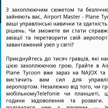
З захоплюючим сюжетом та безліччю 
зайняють вас, Airport Master - Plane T
ваші управлінські навички та здатніст
рішень. Чи зможете ви стати справж
авіації та перетворити свій аеропор
завантажений узел у світі?
Приєднуйтесь до тисяч гравців, які н
цією захоплюючою грою. Грайте в Air
Plane Tycoon вже зараз на NAJOX та 
вистачить вам сил для управл
аеропортом. Незалежно від того, чи гр
мобільномуTelefonie чи планшеті, ц
години задоволення та розваги. 
поділитися нею з друзями — ї