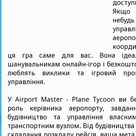
доступ
Якщо
небуд
управл
аеро
коорди
ця гра саме для вас. Вона ідеал
шанувальникам онлайн-ігор і безкошто
люблять виклики та ігровий про
управління.
У Airport Master - Plane Tycoon ви б
роль керівника аеропорту, завда
будівництво та управління власни
транспортним вузлом. Від будівництва
складання розкладу рейсів, ваша мета