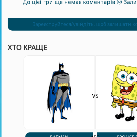
До цієї гри ще немає коментарів 😥 За
Зареєструйтеся/увійдіть, щоб залишати к
ХТО КРАЩЕ
VS
BATMAN
SPONGE 
АБО