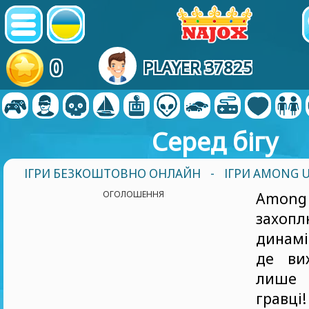
0
PLAYER 37825
Серед бігу
ІГРИ БЕЗКОШТОВНО ОНЛАЙН
-
ІГРИ AMONG 
ОГОЛОШЕННЯ
Amon
захо
динамі
де ви
лише 
грав