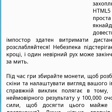
захопл
HTML5
прос
якна
довес
імпостор здатен витримати диста
розслабляйтеся! Небезпека підстеріг
кроці, і один невірний рух може закін
за мить.
Під час гри збирайте монети, щоб роз
скіни та налаштувати вигляд вашого і
справжній виклик полягає в тому,
неймовірного результату у 100,000 оч
сили, щоб досягти цього майже 