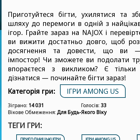
Приготуйтеся бігти, ухилятися та з
шляху до перемоги в одній з найціка
ігор. Грайте зараз на NAJOX і перевір
ви вижити достатньо довго, щоб роз
досягнення та довести, що ви 
імпостор! Чи зможете ви подолати тр
впораєтеся з викликом? Є тільки
дізнатися — починайте бігти зараз!
Категорія гри:
ІГРИ AMONG US
Зіграно:
14 031
Голосів:
33
Вікове Обмеження:
Для Будь-Якого Віку
ТЕГИ ГРИ:
ПРИГОДНИЦЬКІ ІГРИ
ІГРИ AMONG US