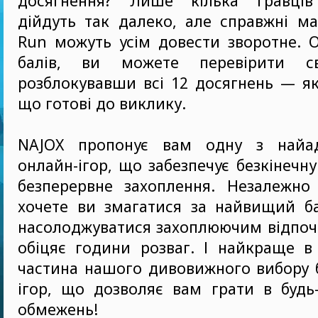
досягнення? Лише кілька гравців
дійдуть так далеко, але справжні м
Run можуть усім довести зворотне. 
балів, ви можете перевірити св
розблокувавши всі 12 досягнень — я
що готові до виклику.
NAJOX пропонує вам одну з найад
онлайн-ігор, що забезпечує безкінечну
безперервне захоплення. Незалежно 
хочете ви змагатися за найвищий ба
насолоджуватися захоплюючим відпоч
обіцяє години розваг. І найкраще в
частина нашого дивовижного вибору 
ігор, що дозволяє вам грати в будь
обмежень!