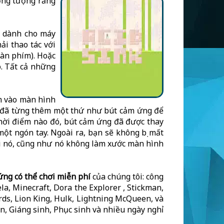
ởng tượng rằng
c dành cho máy
ải thao tác với
bàn phím). Hoặc
. Tất cả những
m vào màn hình
t đã từng thêm một thứ như bút cảm ứng để
thời điểm nào đó, bút cảm ứng đã được thay
ột ngón tay. Ngoài ra, bạn sẽ không bị mất
ới nó, cũng như nó không làm xước màn hình
ứng có thể chơi miễn phí
của chúng tôi: công
a, Minecraft, Dora the Explorer , Stickman,
rds, Lion King, Hulk, Lightning McQueen, và
en, Giáng sinh, Phục sinh và nhiều ngày nghỉ