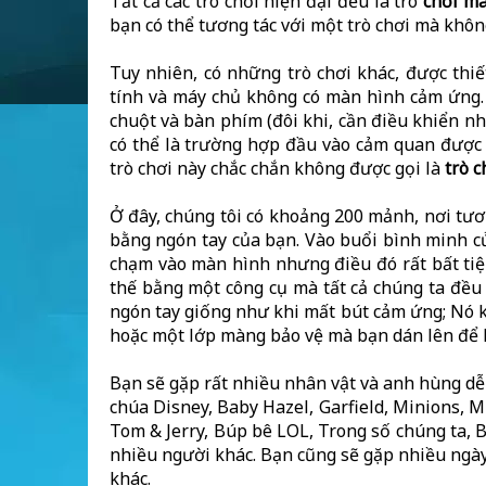
Tất cả các trò chơi hiện đại đều là trò
chơi mà
bạn có thể tương tác với một trò chơi mà khôn
Tuy nhiên, có những trò chơi khác, được thi
tính và máy chủ không có màn hình cảm ứng. T
chuột và bàn phím (đôi khi, cần điều khiển n
có thể là trường hợp đầu vào cảm quan được 
trò chơi này chắc chắn không được gọi là
trò 
Ở đây, chúng tôi có khoảng 200 mảnh, nơi tư
bằng ngón tay của bạn. Vào buổi bình minh c
chạm vào màn hình nhưng điều đó rất bất tiện
thế bằng một công cụ mà tất cả chúng ta đều 
ngón tay giống như khi mất bút cảm ứng; Nó k
hoặc một lớp màng bảo vệ mà bạn dán lên để 
Bạn sẽ gặp rất nhiều nhân vật và anh hùng dễ
chúa Disney, Baby Hazel, Garfield, Minions, M
Tom & Jerry, Búp bê LOL, Trong số chúng ta, B
nhiều người khác. Bạn cũng sẽ gặp nhiều ngày 
khác.