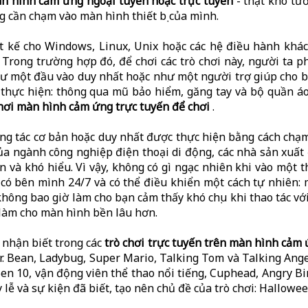
n hình cảm ứng ngoại tuyến hoặc trực tuyến
- thật khó tư
g cần chạm vào màn hình thiết bị của mình.
ết kế cho Windows, Linux, Unix hoặc các hệ điều hành khá
rong trường hợp đó, để chơi các trò chơi này, người ta ph
hư một đầu vào duy nhất hoặc như một người trợ giúp cho 
thực hiện: thông qua mũ bảo hiểm, găng tay và bộ quần áo
chơi màn hình cảm ứng trực tuyến để chơi
.
ơng tác cơ bản hoặc duy nhất được thực hiện bằng cách chạ
ủa ngành công nghiệp điện thoại di động, các nhà sản xuấ
 và khó hiểu. Vì vậy, không có gì ngạc nhiên khi vào một 
có bên mình 24/7 và có thể điều khiển một cách tự nhiên: m
hông bao giờ làm cho bạn cảm thấy khó chịu khi thao tác v
làm cho màn hình bền lâu hơn.
 nhận biết trong các
trò chơi trực tuyến trên màn hình cảm 
r. Bean, Ladybug, Super Mario, Talking Tom và Talking Angel
en 10, vận động viên thể thao nổi tiếng, Cuphead, Angry Bi
lễ và sự kiện đã biết, tạo nên chủ đề của trò chơi: Hallowe