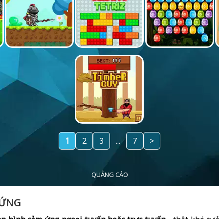
1
2
3
...
7
>
QUẢNG CÁO
 ỨNG