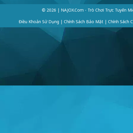
© 2026 | NAJOX.com - Trò Chơi Trực Tuyến Mi
Điều Khoản Sử Dụng
|
Chính Sách Bảo Mật
|
Chính Sách 