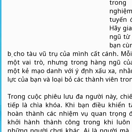
tron
nghiệm
tuyến đ
Hãy gi
ngũ từ 
bạn cù
bị cho tàu vũ trụ của mình cất cánh. Mỗ
một vai trò, nhưng trong hàng ngũ củ
một kẻ mạo danh với ý định xấu xa, nh
lực của bạn và loại bỏ các thành viên tro
Trong cuộc phiêu lưu đa người này, chiế
tiếp là chìa khóa. Khi bạn điều khiển t
hoàn thành các nhiệm vụ quan trọng 
khởi hành thành công trong khi luôn 
những người chơi khác. Ai là người mà 