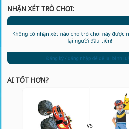
NHẬN XÉT TRÒ CHƠI:
Không có nhận xét nào cho trò chơi này được n
lại người đầu tiên!
Đăng ký / đăng nhập để để lại bình lu
AI TỐT HƠN?
VS