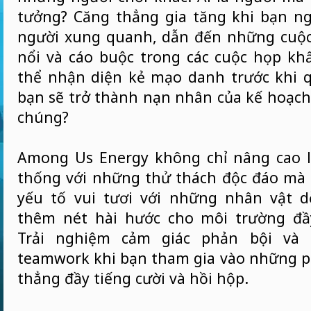
tưởng? Căng thẳng gia tăng khi bạn n
người xung quanh, dẫn đến những cuộc
nổi và cáo buộc trong các cuộc họp kh
thể nhận diện kẻ mạo danh trước khi 
bạn sẽ trở thành nạn nhân của kế hoạch
chúng?
Among Us Energy không chỉ nâng cao l
thống với những thử thách độc đáo mà
yếu tố vui tươi với những nhân vật d
thêm nét hài hước cho môi trường đầ
Trải nghiệm cảm giác phản bội và 
teamwork khi bạn tham gia vào những p
thẳng đầy tiếng cười và hồi hộp.