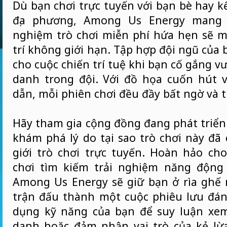
Dù bạn chơi trực tuyến với bạn bè hay k
địa phương, Among Us Energy mang 
nghiệm trò chơi miễn phí hứa hẹn sẽ ma
trí không giới hạn. Tập hợp đội ngũ của 
cho cuộc chiến trí tuệ khi bạn cố gắng 
danh trong đội. Với đồ họa cuốn hút v
dẫn, mỗi phiên chơi đều đầy bất ngờ và th
Hãy tham gia cộng đồng đang phát triển
khám phá lý do tại sao trò chơi này đã 
giới trò chơi trực tuyến. Hoàn hảo c
chơi tìm kiếm trải nghiệm năng động 
Among Us Energy sẽ giữ bạn ở rìa ghế 
trận đấu thành một cuộc phiêu lưu đá
dụng kỹ năng của bạn để suy luận xem
danh hoặc đảm nhận vai trò của kẻ lừ