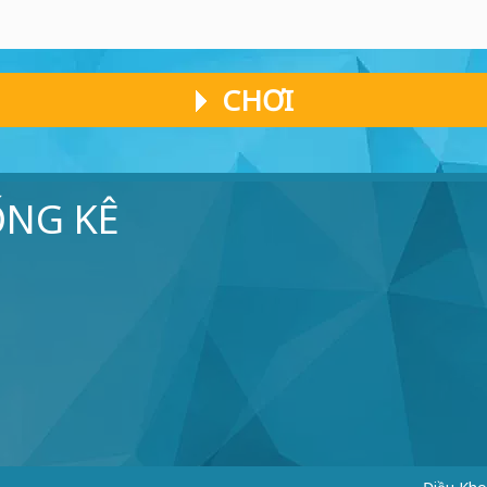
CHƠI
ỐNG KÊ