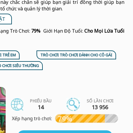
này chắc chắn sẽ giúp bạn giải trí đồng thời giúp bạn
 tổ chức và quản lý thời gian.
ẬT
ạng Trò Chơi:
79%
Giới Hạn Độ Tuổi:
Cho Mọi Lứa Tuổi
I TRẺ EM
TRÒ CHƠI TRÒ CHƠI DÀNH CHO CÔ GÁI
Ò CHƠI SIÊU THƯỜNG
PHIẾU BẦU
SỐ LẦN CHƠI
14
13 956
79%
Xếp hạng trò chơi: