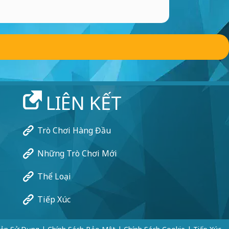
LIÊN KẾT
Trò Chơi Hàng Đầu
Những Trò Chơi Mới
Thể Loại
Tiếp Xúc