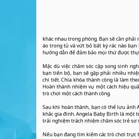
khác nhau trong phòng. Bạn sẽ cần phải n
áo trong tủ và vứt bỏ bất kỳ rác nào bạn
hướng dẫn để đảm bảo mọi thứ được thực
Mặc dù việc chăm sóc cặp song sinh ngh
bạn tiến bộ, bạn sẽ gặp phải nhiều nhiệ
chi tiết. Chìa khóa thành công là làm th
Hoàn thành nhiệm vụ một cách hiệu quả
trò chơi một cách thành công.
Sau khi hoàn thành, bạn có thể lưu ảnh 
khắc gia đình. Angela Baby Birth là một tr
trải nghiệm trách nhiệm chăm sóc trẻ sơ 
Nếu bạn đang tìm kiếm các trò chơi trực 