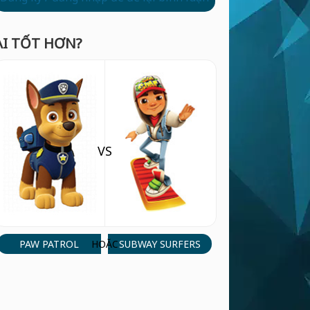
AI TỐT HƠN?
VS
PAW PATROL
SUBWAY SURFERS
HOẶC