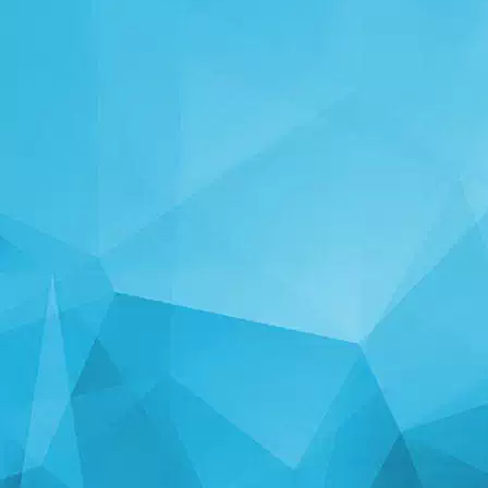
СТАТИСТИК
14246 Тоглоомууд