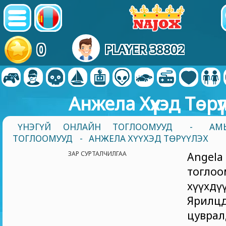
0
PLAYER 38802
Анжела Хүүхэд Төрүү
ҮНЭГҮЙ ОНЛАЙН ТОГЛООМУУД
-
АМ
ТОГЛООМУУД
- АНЖЕЛА ХҮҮХЭД ТӨРҮҮЛЭХ
ЗАР СУРТАЛЧИЛГАА
Angel
тог
хүүхдү
Ярилц
цувра