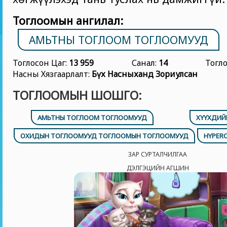
Тоглоомын ангилал:
АМЬТНЫ ТОГЛООМ ТОГЛООМУУД
Тоглосон Цаг:
13 959
Санал:
14
Тогл
Насны Хязгаарлалт:
Бүх Насныханд Зориулсан
ТОГЛООМЫН ШОШГО:
АМЬТНЫ ТОГЛООМ ТОГЛООМУУД
ХҮҮХДИЙ
ОХИДЫН ТОГЛООМУУД ТОГЛООМЫН ТОГЛООМУУД
HYPER
ЗАР СУРТАЛЧИЛГАА
ДЭЛГЭЦИЙН АГШИН