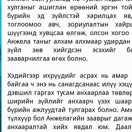
хулганыг ашиглан өрөөний эргэн той
бүрийн эд зүйлстэй харилцах я
тоглоомоо авч, зориулалтын хайр
шүүгээнд хувцсаа өлгөж, олсон хогоо 
Анжела таныг алхам алхмаар удирдан 
зүйл зөв хийгдсэн эсэхийг бат
зааварчилгаа өгөх болно.
Хэдийгээр ихрүүдийг асрах нь амар 
байгаа ч энэ нь санагдсанаас илүү хэц
дэвшил гаргах тусам анхаарлаа төвлө
ширийн зүйлийг анхаарч үзэх шаар
бүрийн ажлуудтай тулгарах болно. Ам
түлхүүр бол Анжелагийн зааврыг дагаж
анхааралтай хийх явдал юм. Даал