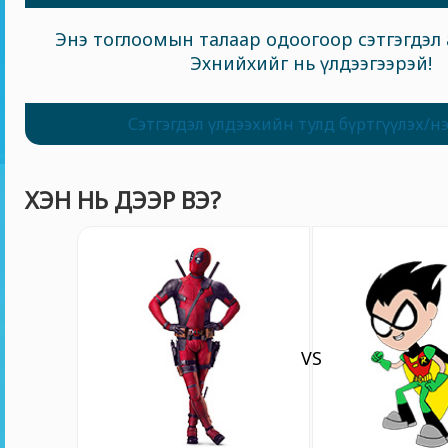
Энэ тоглоомын талаар одоогоор сэтгэгдэл 
Эхнийхийг нь үлдээгээрэй!
Сэтгэгдэл үлдээхийн тулд бүртгүүлэх/н
ХЭН НЬ ДЭЭР ВЭ?
VS