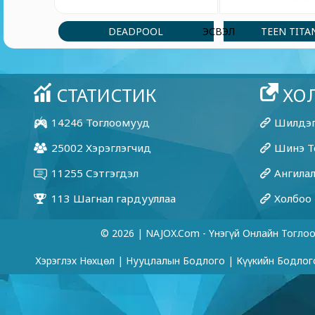
DEADPOOL
TEEN TITA
ЭСВЭЛ
© 2026 | NAJOX.com - Үнэгүй Онлайн Тогло
Хэрэглэх Нөхцөл
|
Нууцлалын Бодлого
|
Күүкийн Бодлог