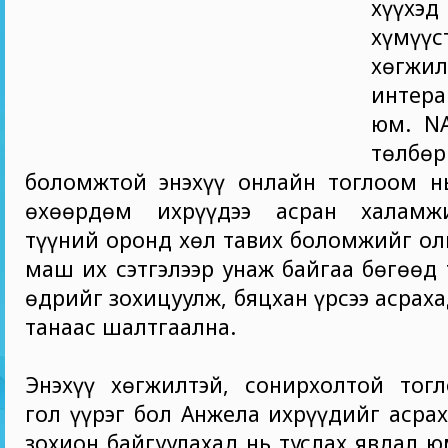
хүүхэд
хүмүү
хөгжил
интера
юм. NA
төлб
боломжтой энэхүү онлайн тоглоом н
өхөөрдөм ихрүүдээ асран халамж
түүний оронд хөл тавих боломжийг ол
маш их сэтгэлээр унаж байгаа бөгөөд 
өдрийг зохицуулж, бяцхан үрсээ асраха
танаас шалтгаална.
Энэхүү хөгжилтэй, сонирхолтой тог
гол үүрэг бол Анжела ихрүүдийг асрах
зохион байгуулахад нь туслах явдал ю