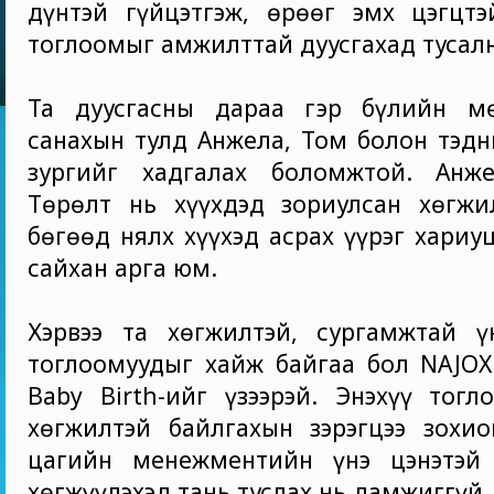
дүнтэй гүйцэтгэж, өрөөг эмх цэгцтэ
тоглоомыг амжилттай дуусгахад тусалн
Та дуусгасны дараа гэр бүлийн м
санахын тулд Анжела, Том болон тэд
зургийг хадгалах боломжтой. Анж
Төрөлт нь хүүхдэд зориулсан хөгжи
бөгөөд нялх хүүхэд асрах үүрэг хариу
сайхан арга юм.
Хэрвээ та хөгжилтэй, сургамжтай ү
тоглоомуудыг хайж байгаа бол NAJOX
Baby Birth-ийг үзээрэй. Энэхүү тог
хөгжилтэй байлгахын зэрэгцээ зохио
цагийн менежментийн үнэ цэнэтэй
хөгжүүлэхэд тань туслах нь дамжиггүй.