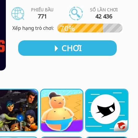
PHIẾU BẦU
SỐ LẦN CHƠI
771
42 436
70%
Xếp hạng trò chơi:
CHƠI