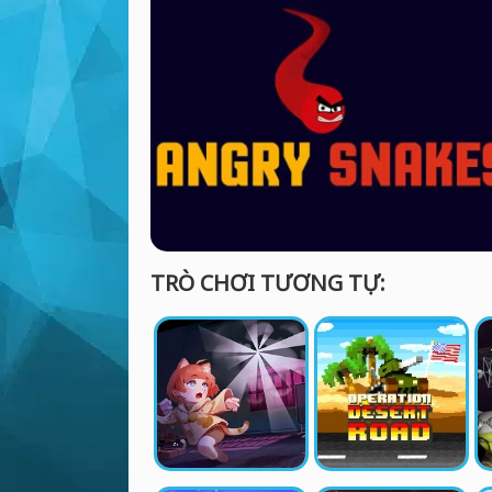
TRÒ CHƠI TƯƠNG TỰ: