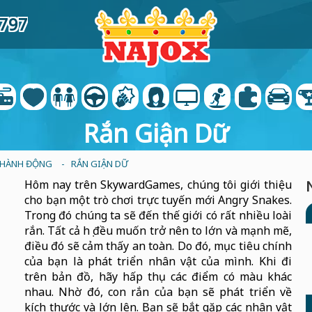
9797
Rắn Giận Dữ
 HÀNH ĐỘNG
- RẮN GIẬN DỮ
Hôm nay trên SkywardGames, chúng tôi giới thiệu
cho bạn một trò chơi trực tuyến mới Angry Snakes.
Trong đó chúng ta sẽ đến thế giới có rất nhiều loài
rắn. Tất cả họ đều muốn trở nên to lớn và mạnh mẽ,
điều đó sẽ cảm thấy an toàn. Do đó, mục tiêu chính
của bạn là phát triển nhân vật của mình. Khi đi
trên bản đồ, hãy hấp thụ các điểm có màu khác
nhau. Nhờ đó, con rắn của bạn sẽ phát triển về
kích thước và lớn lên. Bạn sẽ bắt gặp các nhân vật