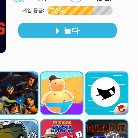
70%
게임 등급:
놀다