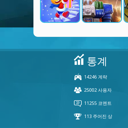
통계
14246 계략
25002 사용자
11255 코멘트
113 주어진 상