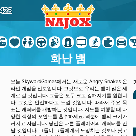
3423
화난 뱀
오늘 SkywardGames에서는 새로운 Angry Snakes 온
라인 게임을 선보입니다. 그것으로 우리는 뱀이 많은 세
계로 갈 것입니다. 그들은 모두 크고 강해지기를 원합니
다. 그것은 안전하다고 느낄 것입니다. 따라서 주요 목
표는 캐릭터를 개발하는 것입니다. 지도를 여행할 때 다
양한 색상의 포인트를 흡수하세요. 덕분에 뱀의 크기가
커지고 자랍니다. 당신은 다른 플레이어의 캐릭터를 만
날 것입니다. 그들이 그들에게서 도망치는 것보다 낫고