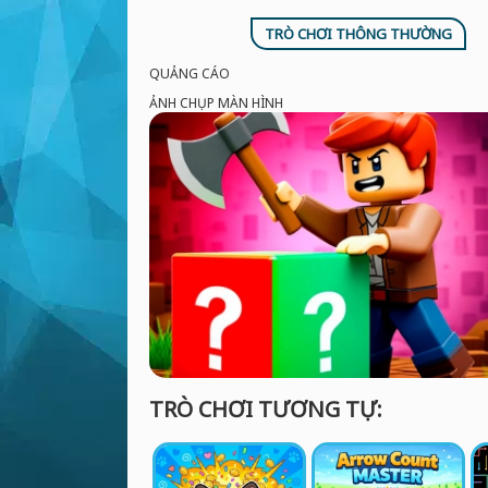
TRÒ CHƠI THÔNG THƯỜNG
QUẢNG CÁO
ẢNH CHỤP MÀN HÌNH
TRÒ CHƠI TƯƠNG TỰ: