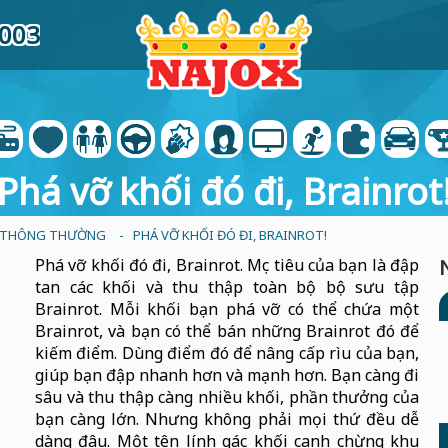
5003
Phá vỡ khối đó đi, Brainrot
 THÔNG THƯỜNG
- PHÁ VỠ KHỐI ĐÓ ĐI, BRAINROT!
Phá vỡ khối đó đi, Brainrot. Mục tiêu của bạn là đập
tan các khối và thu thập toàn bộ bộ sưu tập
Brainrot. Mỗi khối bạn phá vỡ có thể chứa một
Brainrot, và bạn có thể bán những Brainrot đó để
kiếm điểm. Dùng điểm đó để nâng cấp rìu của bạn,
giúp bạn đập nhanh hơn và mạnh hơn. Bạn càng đi
sâu và thu thập càng nhiều khối, phần thưởng của
bạn càng lớn. Nhưng không phải mọi thứ đều dễ
dàng đâu. Một tên lính gác khối canh chừng khu