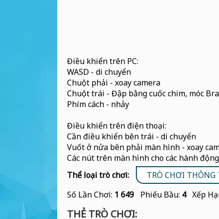
Điều khiển trên PC:
WASD - di chuyển
Chuột phải - xoay camera
Chuột trái - Đập bằng cuốc chim, móc Bra
Phím cách - nhảy
Điều khiển trên điện thoại:
Cần điều khiển bên trái - di chuyển
Vuốt ở nửa bên phải màn hình - xoay ca
Các nút trên màn hình cho các hành động
Thể loại trò chơi:
TRÒ CHƠI THÔNG
Số Lần Chơi:
1 649
Phiếu Bầu:
4
Xếp Hạ
THẺ TRÒ CHƠI: