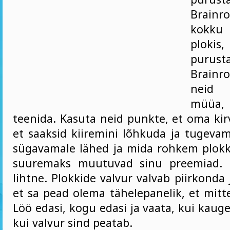
Brainro
kokku 
plok
purust
Brainr
neid 
müüa,
teenida. Kasuta neid punkte, et oma kir
et saaksid kiiremini lõhkuda ja tugevam
sügavamale lähed ja mida rohkem plok
suuremaks muutuvad sinu preemiad. 
lihtne. Plokkide valvur valvab piirkonda
et sa pead olema tähelepanelik, et mitt
Löö edasi, kogu edasi ja vaata, kui kaug
kui valvur sind peatab.