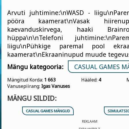
Arvuti juhtimine:\nWASD - liigu\nPar
pööra kaamerat\nVasak hiire
kaevanduskirvega, haaki Brainr
hüppa\n\nTelefoni juhtimine:\nP
liigu\nPühkige paremal pool ekr
kaamerat\nEkraaninupud muude tegevus
Mängu kategooria:
CASUAL GAMES 
Mängitud Korda:
1 663
Hääled:
4
M
Vanusepiirang:
Igas Vanuses
MÄNGU SILDID:
CASUAL GAMES MÄNGUD
SIMULATS
REKLAAM