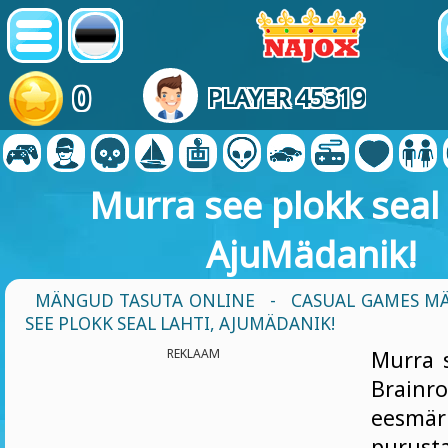
0
PLAYER 45319
Murra see plokk seal 
AjuMädanik!
MÄNGUD TASUTA ONLINE
-
CASUAL GAMES M
SEE PLOKK SEAL LAHTI, AJUMÄDANIK!
REKLAAM
Murra s
Brai
eesmä
purus