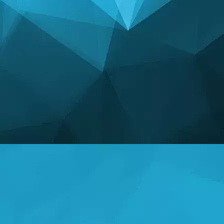
STATISTIKA
14242 Mängud
24999 Kasutajad
11255 Kommentaarid