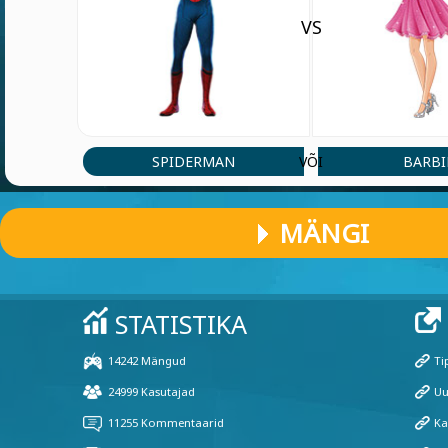
VS
SPIDERMAN
BARBI
VÕI
MÄNGI