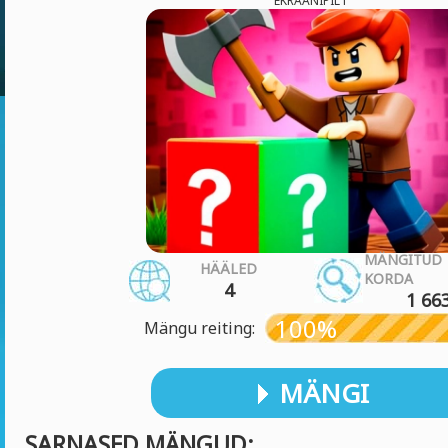
EKRAANIPILT
MÄNGITUD
HÄÄLED
KORDA
4
1 66
100%
Mängu reiting:
MÄNGI
SARNASED MÄNGUD: