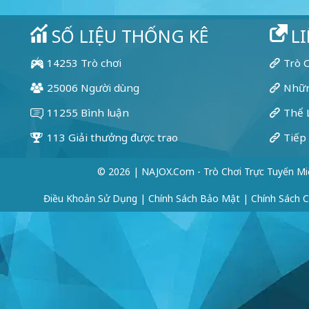
© 2026 | NAJOX.com - Trò Chơi Trực Tuyến Mi
Điều Khoản Sử Dụng
|
Chính Sách Bảo Mật
|
Chính Sách 