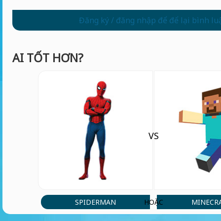
Đăng ký / đăng nhập để để lại bình lu
AI TỐT HƠN?
VS
SPIDERMAN
MINECR
HOẶC