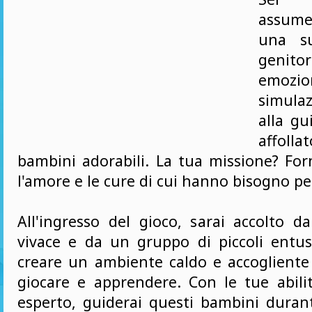
assume
una su
genitor
emozio
simula
alla gu
affoll
bambini adorabili. La tua missione? For
l'amore e le cure di cui hanno bisogno pe
All'ingresso del gioco, sarai accolto d
vivace e da un gruppo di piccoli entusi
creare un ambiente caldo e accoglient
giocare e apprendere. Con le tue abili
esperto, guiderai questi bambini durant