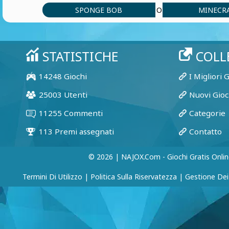
SPONGE BOB
MINECR
O
© 2026 | NAJOX.com - Giochi Gratis Onlin
Termini Di Utilizzo
|
Politica Sulla Riservatezza
|
Gestione Dei