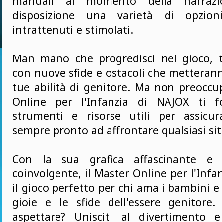
manuali al momento della narrazi
disposizione una varietà di opzion
intrattenuti e stimolati.
Man mano che progredisci nel gioco, t
con nuove sfide e ostacoli che metterann
tue abilità di genitore. Ma non preoccup
Online per l'Infanzia di NAJOX ti f
strumenti e risorse utili per assicur
sempre pronto ad affrontare qualsiasi si
Con la sua grafica affascinante e
coinvolgente, il Master Online per l'Infa
il gioco perfetto per chi ama i bambini e 
gioie e le sfide dell'essere genitore.
aspettare? Unisciti al divertimento 