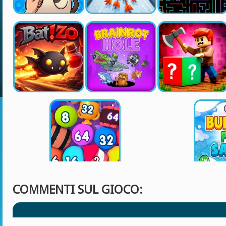
COMMENTI SUL GIOCO: