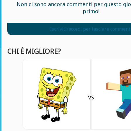
Non ci sono ancora commenti per questo gioc
primo!
Iscriviti/accedi per lasciare comment
CHI È MIGLIORE?
VS