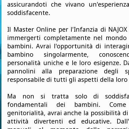
assicurandoti che vivano un'esperienz
soddisfacente.
Il Master Online per l'Infanzia di NAJOX
immergerti completamente nel mondo d
bambini. Avrai l'opportunità di interag
bambino singolarmente, conosce
personalità uniche e le loro esigenze. D
pannolini alla preparazione degli sp
responsabile di tutti gli aspetti della loro
Ma non si tratta solo di soddisfa
fondamentali dei bambini. Come
genitorialità, avrai anche la possibilità di
attività divertenti ed educative. Dall