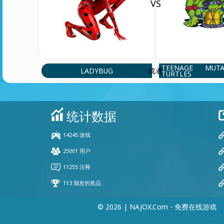
VS
TEENAGE MUT
LADYBUG
或者
TURTLES
© 2026 | NAJOX.com - 免费在线游戏