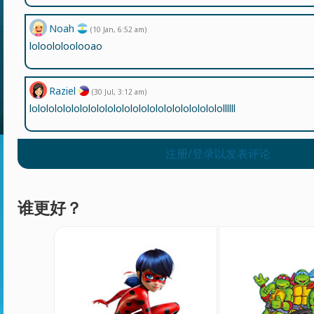
Noah
(10 Jan, 6:52 am)
loloololoolooao
Raziel
(30 Jul, 3:12 am)
lololololololololololololololololololololololollllll
注册/登录以发表评论
谁更好？