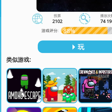
投票
播放次
2102
74 19
88%
游戏评分:
玩
类似游戏: