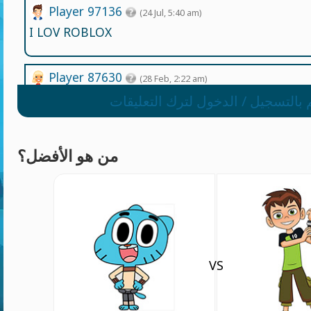
Player 97136
(24 Jul, 5:40 am)
I LOV ROBLOX
Player 87630
(28 Feb, 2:22 am)
leuk
 بالتسجيل / الدخول لترك التعليقات
من هو الأفضل؟
VS