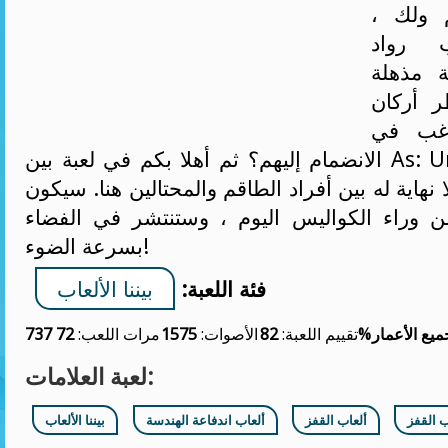
م ولك ،
ب رواد
 مذهلة
 أركان
رغب في
الانضمام إليهم؟ ثم أهلا بكم في لعبة بين As: Unstoppable! لن
 نهاية له بين أفراد الطاقم والمحتالين هنا. سيكون
 وراء الكواليس اليوم ، وستنتشر في الفضاء
بسرعة الضوء!
فئة اللعبة:
بيننا الألعاب
ميع الأعمار
82%
تقييم اللعبة:
الأصوات:
1575
مرات اللعب:
72 737
لعبة العلامات:
ب القفز
ألعاب القفز
ألعاب اندفاعة الهندسة
بيننا الألعاب