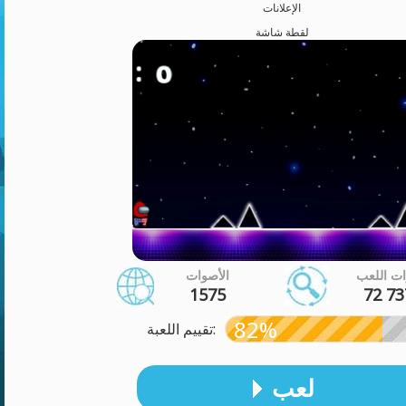
الإعلانات
لقطة شاشة
ت اللعب
الأصوات
1575
72 73
82%
تقييم اللعبة:
لعب