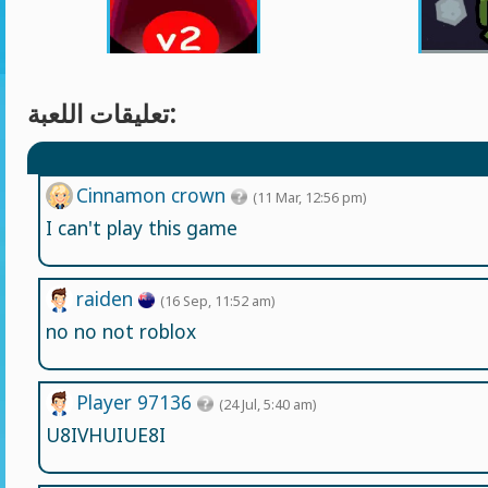
تعليقات اللعبة:
Cinnamon crown
(11 Mar, 12:56 pm)
I can't play this game
raiden
(16 Sep, 11:52 am)
no no not roblox
Player 97136
(24 Jul, 5:40 am)
U8IVHUIUE8I