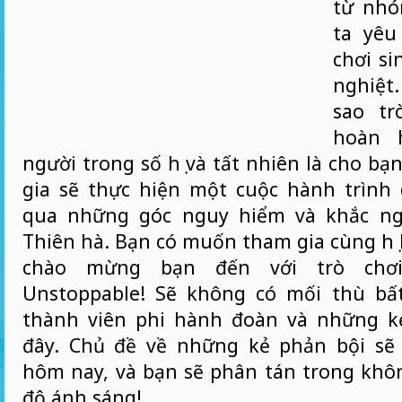
từ nhó
ta yêu
chơi si
nghiệt.
sao tr
hoàn 
người trong số họ và tất nhiên là cho bạ
gia sẽ thực hiện một cuộc hành trình
qua những góc nguy hiểm và khắc ng
Thiên hà. Bạn có muốn tham gia cùng họ 
chào mừng bạn đến với trò chơ
Unstoppable! Sẽ không có mối thù bất
thành viên phi hành đoàn và những 
đây. Chủ đề về những kẻ phản bội sẽ
hôm nay, và bạn sẽ phân tán trong khôn
độ ánh sáng!