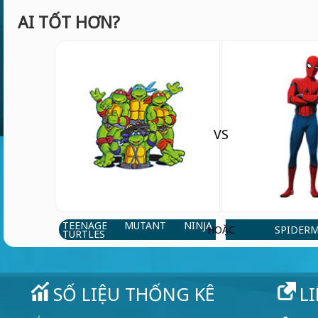
AI TỐT HƠN?
VS
TEENAGE MUTANT NINJA
SPIDER
HOẶC
TURTLES