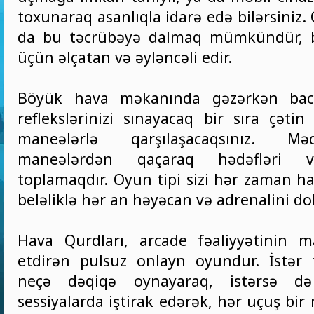
toxunaraq asanlıqla idarə edə bilərsiniz.
da bu təcrübəyə dalmaq mümkündür, 
üçün əlçatan və əyləncəli edir.
Böyük hava məkanında gəzərkən bacar
reflekslərinizi sınayacaq bir sıra çəti
maneələrlə qarşılaşacaqsınız. Mə
maneələrdən qaçaraq hədəfləri v
toplamaqdır. Oyun tipi sizi hər zaman ha
beləliklə hər an həyəcan və adrenalini do
Hava Qurdları, arcade fəaliyyətinin m
etdirən pulsuz onlayn oyundur. İstər f
neçə dəqiqə oynayaraq, istərsə 
sessiyalarda iştirak edərək, hər uçuş bir