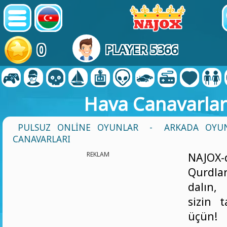
0
PLAYER 5366
Hava Canavarlar
PULSUZ ONLINE OYUNLAR
-
ARKADA OYUN
CANAVARLARI
REKLAM
NAJO
Qurdla
dalın
sizin 
üçün! 