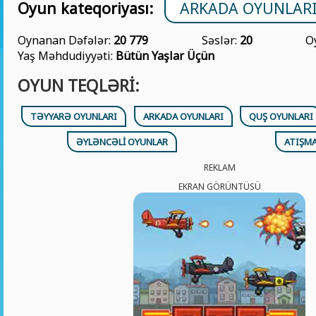
Oyun kateqoriyası:
ARKADA OYUNLAR
Oynanan Dəfələr:
20 779
Səslər:
20
O
Yaş Məhdudiyyəti:
Bütün Yaşlar Üçün
OYUN TEQLƏRI:
TƏYYARƏ OYUNLARI
ARKADA OYUNLARI
QUŞ OYUNLARI
ƏYLƏNCƏLI OYUNLAR
ATIŞMA
REKLAM
EKRAN GÖRÜNTÜSÜ