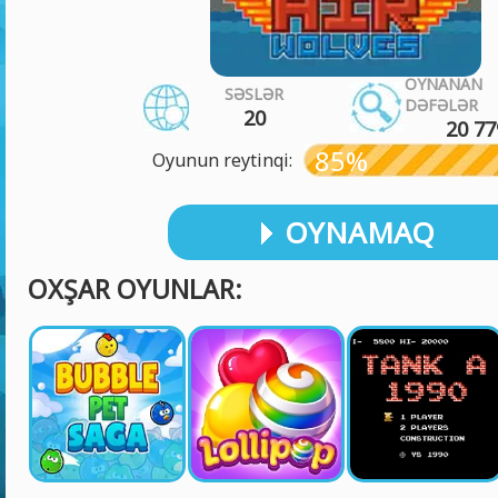
OYNANAN
SƏSLƏR
DƏFƏLƏR
20
20 77
85%
Oyunun reytinqi:
OYNAMAQ
OXŞAR OYUNLAR: