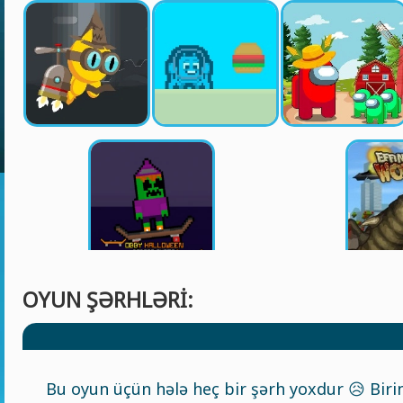
OYUN ŞƏRHLƏRI:
Bu oyun üçün hələ heç bir şərh yoxdur 😥 Birin