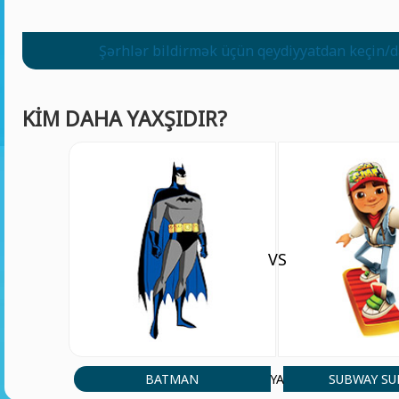
Şərhlər bildirmək üçün qeydiyyatdan keçin/d
KIM DAHA YAXŞIDIR?
VS
BATMAN
SUBWAY SU
YA