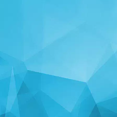
STATISTIKA
14245 Oyunlar
25001 İstifadəçilər