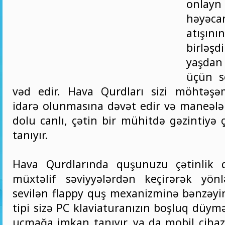
onlayn
həyəc
atışını
birləş
yaşda
üçün s
vəd edir. Hava Qurdları sizi möhtəşə
idarə olunmasına dəvət edir və maneələr
dolu canlı, çətin bir mühitdə gəzintiyə
tanıyır.
Hava Qurdlarında quşunuzu çətinlik d
müxtəlif səviyyələrdən keçirərək yönlə
sevilən flappy quş mexanizminə bənzəyir
tipi sizə PC klaviaturanızın boşluq düymə
uçmağa imkan tanıyır, ya da mobil cihaz