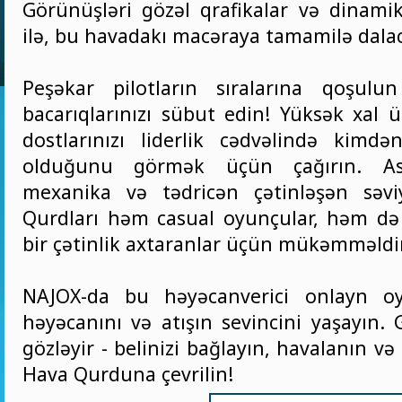
Görünüşləri gözəl qrafikalar və dinamik
ilə, bu havadakı macəraya tamamilə dalac
Peşəkar pilotların sıralarına qoşulu
bacarıqlarınızı sübut edin! Yüksək xal 
dostlarınızı liderlik cədvəlində kim
olduğunu görmək üçün çağırın. As
mexanika və tədricən çətinləşən səvi
Qurdları həm casual oyunçular, həm də
bir çətinlik axtaranlar üçün mükəmməldir
NAJOX-da bu həyəcanverici onlayn o
həyəcanını və atışın sevincini yaşayın.
gözləyir - belinizi bağlayın, havalanın
Hava Qurduna çevrilin!