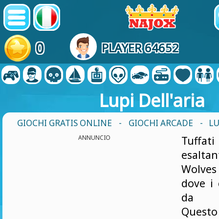
0
PLAYER 64652
Lupi Dell'aria
GIOCHI GRATIS ONLINE
-
GIOCHI ARCADE
- LU
ANNUNCIO
Tuffa
esalt
Wolve
dove i 
da co
Questo