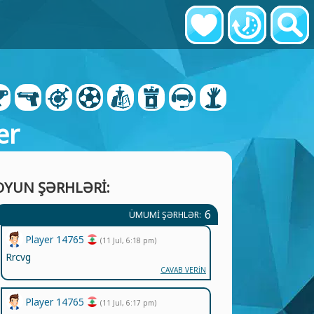
er
OYUN ŞƏRHLƏRI:
6
ÜMUMI ŞƏRHLƏR:
Player 14765
(11 Jul, 6:18 pm)
Rrcvg
CAVAB VERİN
Player 14765
(11 Jul, 6:17 pm)