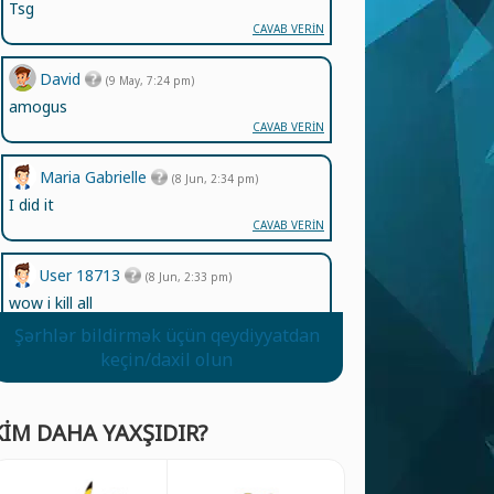
Tsg
CAVAB VERİN
David
(9 May, 7:24 pm)
amogus
CAVAB VERİN
Maria Gabrielle
(8 Jun, 2:34 pm)
I did it
CAVAB VERİN
User 18713
(8 Jun, 2:33 pm)
wow i kill all
CAVAB VERİN
Şərhlər bildirmək üçün qeydiyyatdan
keçin/daxil olun
ZakriaAjaz
(31 May, 11:56 pm)
LET SEE HOW THIS GAME IS
CAVAB VERİN
KIM DAHA YAXŞIDIR?