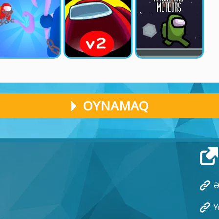
OYNAMAQ
Ə
Y