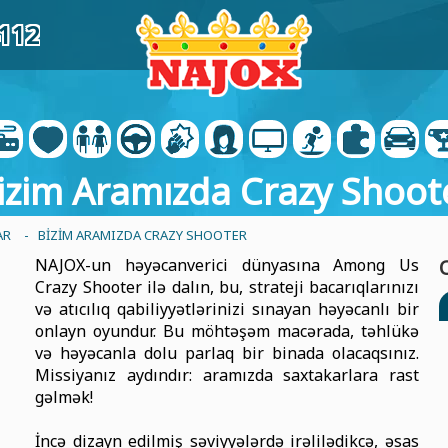
4112
izim Aramızda Crazy Shoot
AR
- BIZIM ARAMIZDA CRAZY SHOOTER
NAJOX-un həyəcanverici dünyasına Among Us
Crazy Shooter ilə dalın, bu, strateji bacarıqlarınızı
və atıcılıq qabiliyyətlərinizi sınayan həyəcanlı bir
onlayn oyundur. Bu möhtəşəm macərada, təhlükə
və həyəcanla dolu parlaq bir binada olacaqsınız.
Missiyanız aydındır: aramızda saxtakarlara rast
gəlmək!
İncə dizayn edilmiş səviyyələrdə irəlilədikcə, əsas