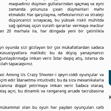
məqsədiniz düşmən güllələrindən qaçmaq və eyni
zamanda yolunuza çıxan düşmənləri məhv
etməkdir. Hər qarşılaşma, reflekslərinizi və strateji
düşüncənizi sınayacaq, bu yüksək riskli mühitdə
sağ qalmaq üçün sürətli qərarlar verməyə məcbur
rtan 20 mərhələ ilə, hər döngədə yeni bir çətinliklə
ayn oyunda sizi gözləyən bir çox mükafatlardan sadəcə
xüsusiyyətlərə malikdir, bu da döyüş yanaşmanızı
unlaşdırmağa imkan verir. İstər dəqiq atış, istərsə də
silah tapacaqsınız.
əsi Among Us Crazy Shooter-i qeyri-ciddi oyunçular və
eçim edir. İdarəetmə intuitivdir, bu da sizə mexanikalarla
nına diqqət yetirməyə imkan verir. Sadəcə olaraq,
 atəş açın, bu dinamik və rəngarəng arcade təcrübəsinə
 mükəmməl olan bu oyun hər yaşdan oyunçuları cəlb