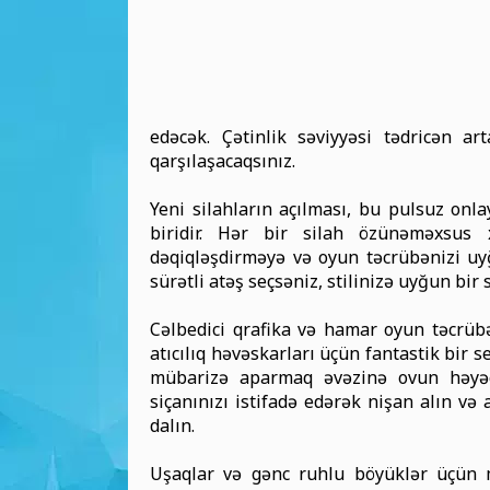
edəcək. Çətinlik səviyyəsi tədricən a
qarşılaşacaqsınız.
Yeni silahların açılması, bu pulsuz onl
biridir. Hər bir silah özünəməxsus 
dəqiqləşdirməyə və oyun təcrübənizi uyğ
sürətli atəş seçsəniz, stilinizə uyğun bir 
Cəlbedici qrafika və hamar oyun təcrüb
atıcılıq həvəskarları üçün fantastik bir s
mübarizə aparmaq əvəzinə ovun həyəca
siçanınızı istifadə edərək nişan alın və
dalın.
Uşaqlar və gənc ruhlu böyüklər üçün