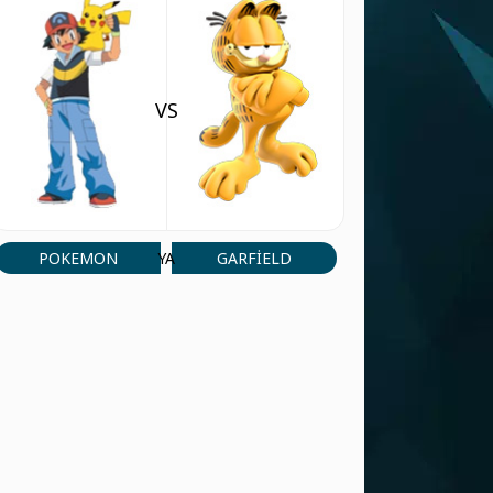
VS
POKEMON
GARFIELD
YA