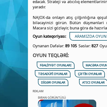
edəcək. Strateji və atıcılıq elementlərin
yaradır.
NAJOX-da onlayn atış çılğınlığına qoş
biləcəyinizi görün. Bütün düşmənləri 
Macəra sizi gözləyir, buna görə də hazırla
Oyun kateqoriyası:
ARAMIZDA OYUN
Oynanan Dəfələr:
89 105
Səslər:
827
Oyu
OYUN TEQLƏRI:
FƏALIYYƏT OYUNLARI
MACƏRA OYUN
TƏSADÜFI OYUNLAR
ÇƏTIN OYUNLAR
DIGƏR OYUNLAR
ATICI OYUNLAR
REKLAM
EKRAN GÖRÜNTÜSÜ