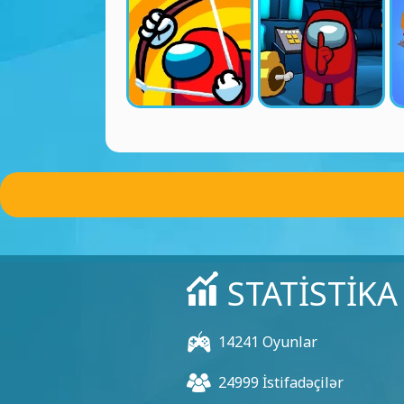
STATISTIKA
14241 Oyunlar
24999 İstifadəçilər