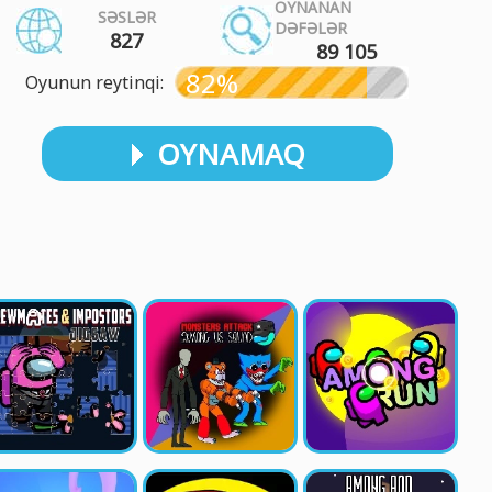
OYNANAN
SƏSLƏR
DƏFƏLƏR
827
89 105
82%
Oyunun reytinqi:
OYNAMAQ