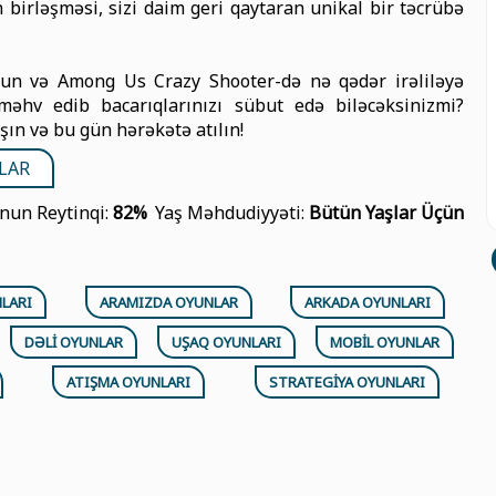
in birləşməsi, sizi daim geri qaytaran unikal bir təcrübə
ulun və Among Us Crazy Shooter-də nə qədər irəliləyə
məhv edib bacarıqlarınızı sübut edə biləcəksinizmi?
şın və bu gün hərəkətə atılın!
LAR
nun Reytinqi:
82%
Yaş Məhdudiyyəti:
Bütün Yaşlar Üçün
LARI
ARAMIZDA OYUNLAR
ARKADA OYUNLARI
DƏLI OYUNLAR
UŞAQ OYUNLARI
MOBIL OYUNLAR
ATIŞMA OYUNLARI
STRATEGIYA OYUNLARI