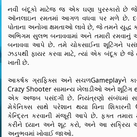
નવી બંદૂકો માટેજ જ એક ઘણા પુરસ્કારો છે
ઑનલાઇન રમતમાં આગળ વધવા પર મળે છે. દર
પોતાના અનોખા ક્ષમતાઓ લાવે છે, જે તમને યુદ્ધ ક
અભિગમ સુલભ બનાવવામાં અને તમારી રમવાનું 
બનાવવા આપે છે. તમે ચોકસાઈના શૂટિંગને પસ
ઝડપથી ફાયર કરવા માટે, ત્યાં એક બંદૂક છે જે 
ખાતી છે.
આકર્ષક ગ્રાફિક્સ અને સચળGameplayને ક
Crazy Shooter સામાન્ય ખેલાડીઓ અને શૂટિંગ e
એક અજબ પસંદગી છે. નિયંત્રણો સંબંધમાં સ
મેકેનિક્સ સાથે પરેશાન થયા વિના શિકારની ઉત
કેન્દ્રિત કરવાની મંજૂરી આપે છે. ફક્ત તમા
કરીને ધ્યાન અને શૂટ કરો, અને આ સક્રિય અ
અનુભવમાં ખોવાઈ જાઓ.