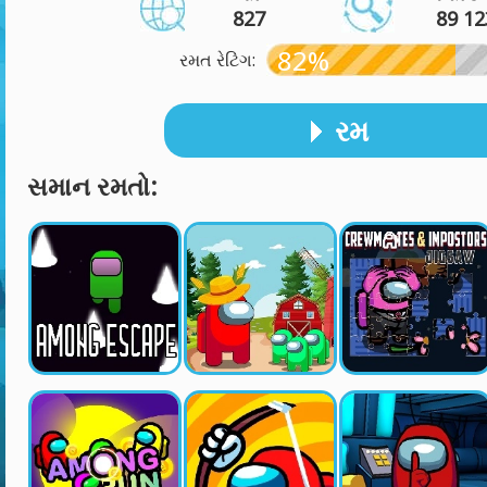
827
89 12
82%
રમત રેટિંગ:
રમ
સમાન રમતો: