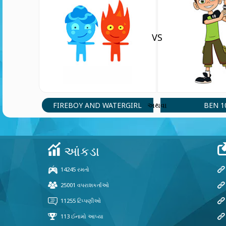
VS
FIREBOY AND WATERGIRL
BEN 1
અથવા