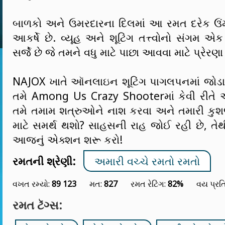
બાળકો અને ઉમરદારના દિલમાં આ રમત દરેક ઉં
આકર્ષે છે. વ્યૂહ અને શૂટિંગ તત્ત્વોનો સંગમ
સર્જે છે જે તમને વધુ માટે પાછા આવવા માટે પ્રેરણ
NAJOX ખાતે ઑનલાઇન શૂટિંગ પાગલપનમાં જો
તમે Among Us Crazy Shooterમાં કેવી રીતે 
તમે તમામ શત્રુઓને નાશ કરવા અને તમારી કુ
માટે સમર્થ થશો? સાહસની રાહ જોઈ રહી છે, તેથ
આજનું એક્શન શરૂ કરો!
રમતની શ્રેણી:
અમારી વચ્ચે રમતો રમતો
વખત રમ્યો:
89 123
મત:
827
રમત રેટિંગ:
82%
વય પ્રત
રમત ટૅગ્સ: