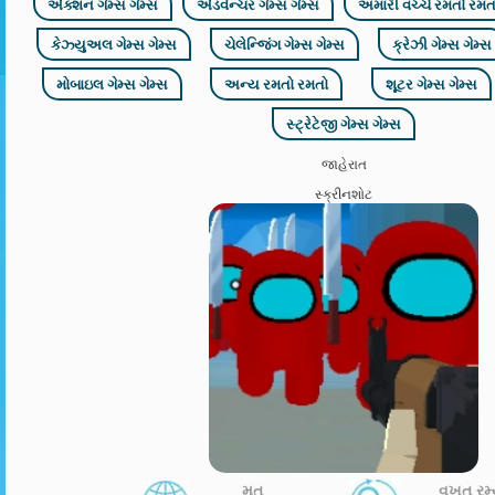
એક્શન ગેમ્સ ગેમ્સ
એડવેન્ચર ગેમ્સ ગેમ્સ
અમારી વચ્ચે રમતો રમત
કેઝ્યુઅલ ગેમ્સ ગેમ્સ
ચેલેન્જિંગ ગેમ્સ ગેમ્સ
ક્રેઝી ગેમ્સ ગેમ્સ
મોબાઇલ ગેમ્સ ગેમ્સ
અન્ય રમતો રમતો
શૂટર ગેમ્સ ગેમ્સ
સ્ટ્રેટેજી ગેમ્સ ગેમ્સ
જાહેરાત
સ્ક્રીનશોટ
મત
વખત રમ્