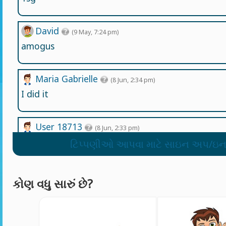
David
(9 May, 7:24 pm)
amogus
Maria Gabrielle
(8 Jun, 2:34 pm)
I did it
User 18713
(8 Jun, 2:33 pm)
wow i kill all
ટિપ્પણીઓ આપવા માટે સાઇન અપ/ઇન
ZakriaAjaz
(31 May, 11:56 pm)
કોણ વધુ સારું છે?
LET SEE HOW THIS GAME IS