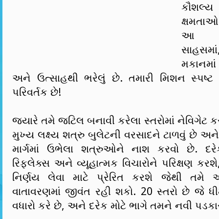
કૌશલ્
ક્ષમતાઓ
આ એક
સાહસમાં
મકાનમા
અને ઉત્સાહથી ભરેલું છે. તમારી મિશન સ્પષ્ટ 
પરિવર્તક છે!
જ્યારે તમે જટિલ બનાવી કરેલા સ્તરોમાં નેવિગેટ કરો
મુખ્ય લક્ષ્ય શત્રુ બુલેટની વરસાદને ટાળવું છે અન
માર્ગમાં ઉભેલા શત્રુઓને નાશ કરવો છે. દર
રિફ્લેક્સ અને વ્યૂહાત્મક વિચારોને પરિક્ષણ કરશ
નિર્ણય લેવા માટે પ્રેરિત કરશે જેથી તમ
વાતાવરણમાં જીવંત રહી શકો. 20 સ્તરો છે જે ધીમે
વધારો કરે છે, અને દરેક મોટે ભાગે તમને નવી પડક