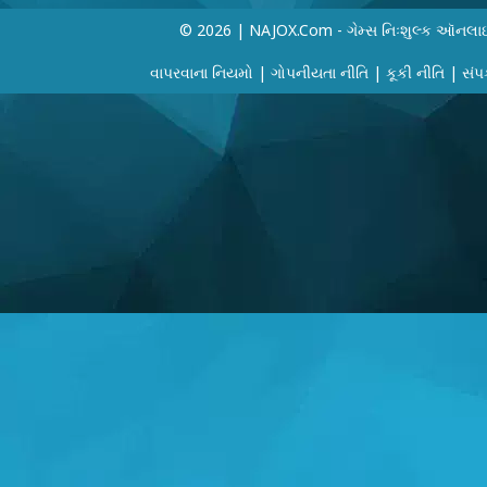
© 2026 | NAJOX.com - ગેમ્સ નિઃશુલ્ક ઑનલા
વાપરવાના નિયમો
|
ગોપનીયતા નીતિ
|
કૂકી નીતિ
|
સંપર