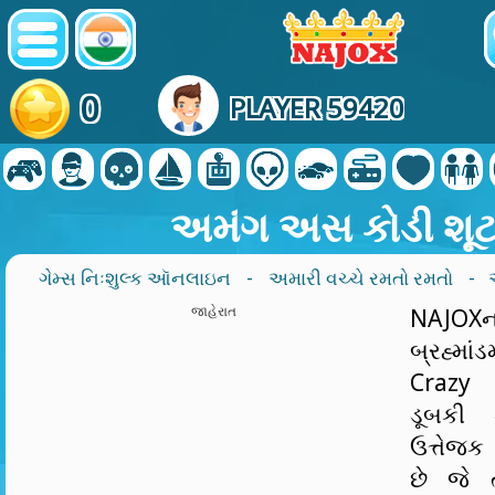
0
PLAYER 59420
અમંગ અસ કોડી શૂ
ગેમ્સ નિઃશુલ્ક ઑનલાઇન
-
અમારી વચ્ચે રમતો રમતો
- 
જાહેરાત
NAJOX
બ્રહ્મા
Crazy 
ડૂબકી
ઉત્તેજ
છે જે ત