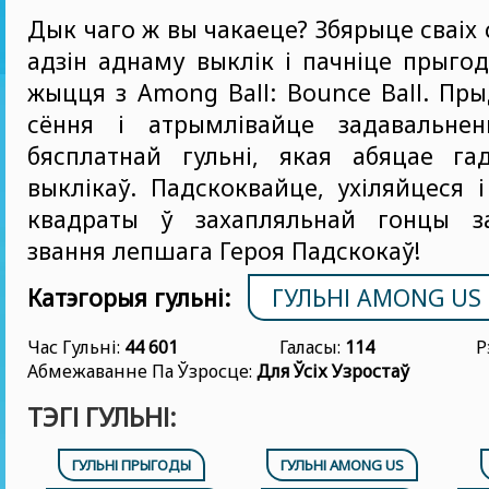
Дык чаго ж вы чакаеце? Збярыце сваіх 
адзін аднаму выклік і пачніце прыго
жыцця з Among Ball: Bounce Ball. Пры
сёння і атрымлівайце задавальне
бясплатнай гульні, якая абяцае гад
выклікаў. Падскоквайце, ухіляйцеся 
квадраты ў захапляльнай гонцы з
звання лепшага Героя Падскокаў!
Катэгорыя гульні:
ГУЛЬНІ AMONG US
Час Гульні:
44 601
Галасы:
114
Р
Абмежаванне Па Ўзросце:
Для Ўсіх Узростаў
ТЭГІ ГУЛЬНІ:
ГУЛЬНІ ПРЫГОДЫ
ГУЛЬНІ AMONG US