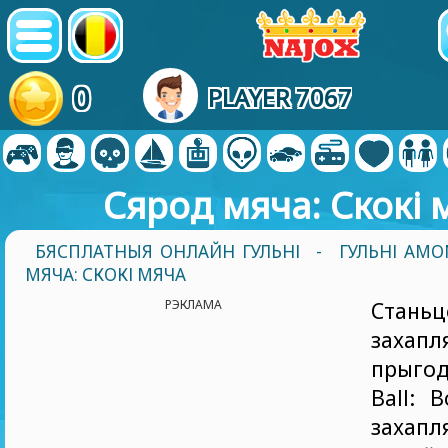
0
PLAYER 7067
Сярод мяча: Скокі 
БЯСПЛАТНЫЯ ОНЛАЙН ГУЛЬНІ
-
ГУЛЬНІ AMO
МЯЧА: СКОКІ МЯЧА
РЭКЛАМА
Станьц
захапл
прыго
Ball: 
захапл