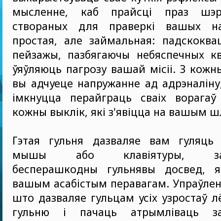
мысленне, каб прайсці праз шэра
створаных для праверкі вашых на
простая, але займальная: падскоква
пейзажы, пазбягаючы небяспечных кв
ўяўляюць пагрозу вашай місіі. З кож
вы адчуеце напружанне ад адрэналіну,
імкнуцца перайграць сваіх ворагаў
кожны выклік, які з'явіцца на вашым ш
Гэтая гульня дазваляе вам гуляць
мышы або клавіятуры, забя
бесперашкодны гульнявы досвед, я
вашым асабістым перавагам. Упраўленн
што дазваляе гульцам усіх узростаў л
гульню і пачаць атрымліваць зад