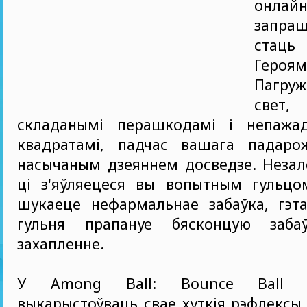
онлай
запра
стац
Героям
Пагруж
свет,
складанымі перашкодамі і непажа
квадратамі, падчас вашага падар
насычаным дзеяннем досведзе. Незал
ці з'яўляецеся вы вопытным гульцо
шукаеце нефармальнае забаўка, гэта
гульня прапануе бясконцую забаў
захапленне.
У Among Ball: Bounce Ball 
выкарыстоўваць свае хуткія рэфлексы 