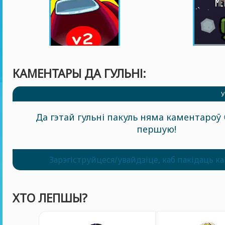
КАМЕНТАРЫ ДА ГУЛЬНІ:
У
Да гэтай гульні пакуль няма каментароў 
першую!
Зарэгіструйцеся/увайдзіце, каб пакідаць к
ХТО ЛЕПШЫ?