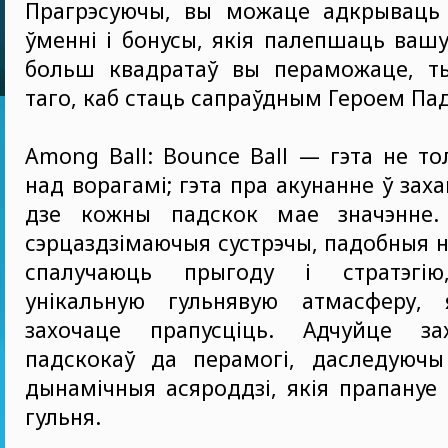
Прагрэсуючы, вы можаце адкрываць
ўменні і бонусы, якія палепшаць ваш
больш квадратаў вы пераможаце, т
таго, каб стаць сапраўдным Героем Па
Among Ball: Bounce Ball — гэта не то
над ворагамі; гэта пра акунанне ў зах
дзе кожны падскок мае значэнне.
сэрцаздзімаючыя сустрэчы, падобныя н
спалучаюць прыгоду і стратэгію
унікальную гульнявую атмасферу,
захочаце прапусціць. Адчуйце за
падскокаў да перамогі, даследуючы
дынамічныя асяроддзі, якія прапануе 
гульня.