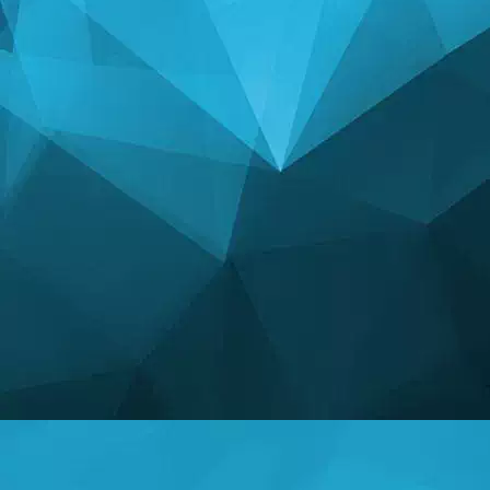
СТАТЫСТЫКА
14242 гульні
24999 Карыстальнікі