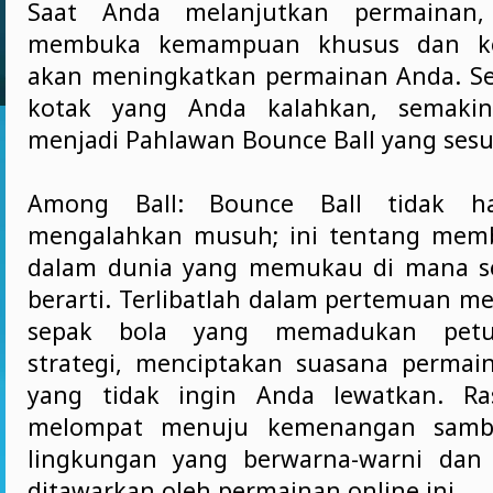
Saat Anda melanjutkan permainan
membuka kemampuan khusus dan ke
akan meningkatkan permainan Anda. S
kotak yang Anda kalahkan, semaki
menjadi Pahlawan Bounce Ball yang ses
Among Ball: Bounce Ball tidak h
mengalahkan musuh; ini tentang mem
dalam dunia yang memukau di mana se
berarti. Terlibatlah dalam pertemuan m
sepak bola yang memadukan petu
strategi, menciptakan suasana permai
yang tidak ingin Anda lewatkan. Ra
melompat menuju kemenangan sambil
lingkungan yang berwarna-warni dan
ditawarkan oleh permainan online ini.