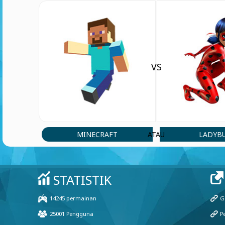
VS
MINECRAFT
LADYB
ATAU