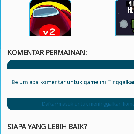
KOMENTAR PERMAINAN:
Belum ada komentar untuk game ini Tinggalka
Daftar/masuk untuk meninggalkan kom
SIAPA YANG LEBIH BAIK?