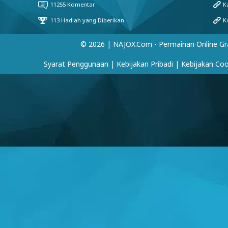
© 2026 | NAJOX.com - Permainan Online Gr
Syarat Penggunaan
|
Kebijakan Pribadi
|
Kebijakan Coo