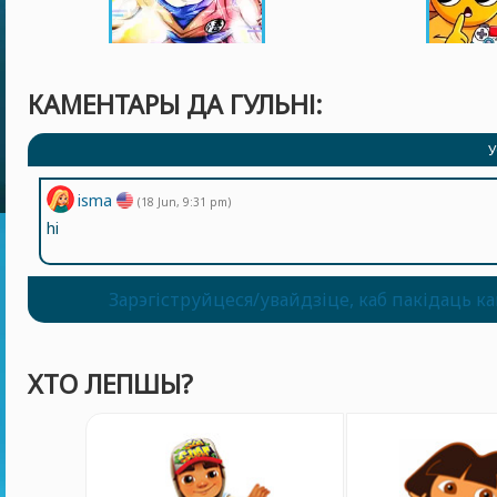
КАМЕНТАРЫ ДА ГУЛЬНІ:
У
isma
(18 Jun, 9:31 pm)
hi
Зарэгіструйцеся/увайдзіце, каб пакідаць к
ХТО ЛЕПШЫ?