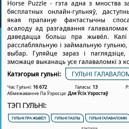
Horse Puzzle - гэта адна з мноства з
бясплатных онлайн-гульняў, даступн
якая прапануе фантастычны спос
асалоду ад разгадвання галаваломак
даведацца больш пра жывёл. Калі
расслабляльную і займальную гульню, 
выбар. Гуляйце зараз і паглядзіце,
зможаце выканаць усе галаваломкі з к
Катэгорыя гульні:
ГУЛЬНІ ГАЛАВАЛО
Час Гульні:
16 672
Галасы:
13
Р
Абмежаванне Па Ўзросце:
Для Ўсіх Узростаў
ТЭГІ ГУЛЬНІ:
ГУЛЬНІ ПРА ЖЫВЁЛ
ГУЛЬНІ ПАЗЛЫ
ГУЛЬНІ ГАЛАВАЛОМКІ
РЭКЛАМА