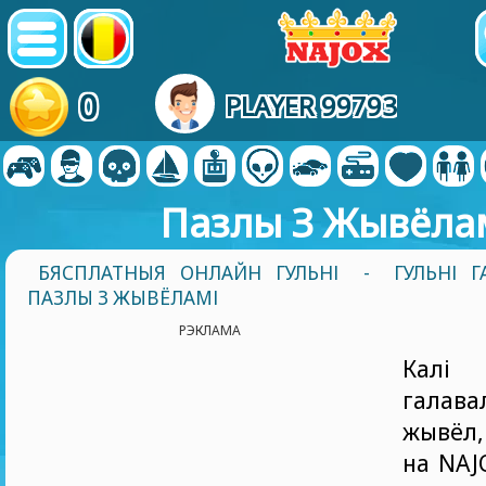
0
PLAYER 99793
Пазлы З Жывёла
БЯСПЛАТНЫЯ ОНЛАЙН ГУЛЬНІ
-
ГУЛЬНІ 
ПАЗЛЫ З ЖЫВЁЛАМІ
РЭКЛАМА
Калі
галава
жывёл,
на NAJ