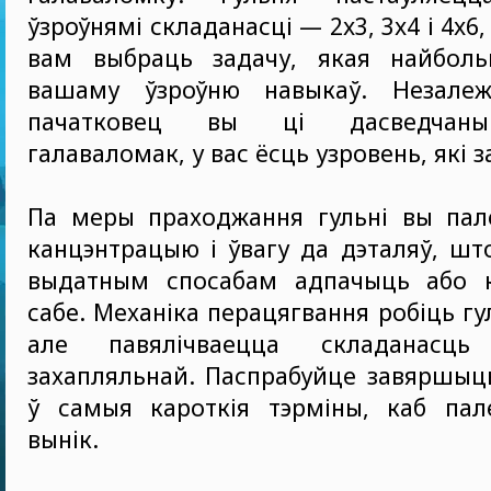
ўзроўнямі складанасці — 2x3, 3x4 і 4x6
вам выбраць задачу, якая найбол
вашаму ўзроўню навыкаў. Незалеж
пачатковец вы ці дасведчаны
галаваломак, у вас ёсць узровень, які з
Па меры праходжання гульні вы па
канцэнтрацыю і ўвагу да дэталяў, што
выдатным спосабам адпачыць або к
сабе. Механіка перацягвання робіць г
але павялічваецца складанасц
захапляльнай. Паспрабуйце завяршыц
ў самыя кароткія тэрміны, каб па
вынік.