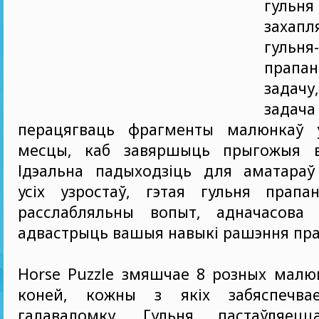
гульня 
захапл
гульня
прапа
задач
за
перацягваць фрагменты малюнкаў 
месцы, каб завяршыць прыгожыя в
Ідэальна падыходзіць для аматараў
усіх узростаў, гэтая гульня прапа
расслабляльны вопыт, адначасова
адвастрыць вашыя навыкі рашэння пр
Horse Puzzle змяшчае 8 розных малю
коней, кожны з якіх забяспечвае
галаваломку. Гульня пастаўляе