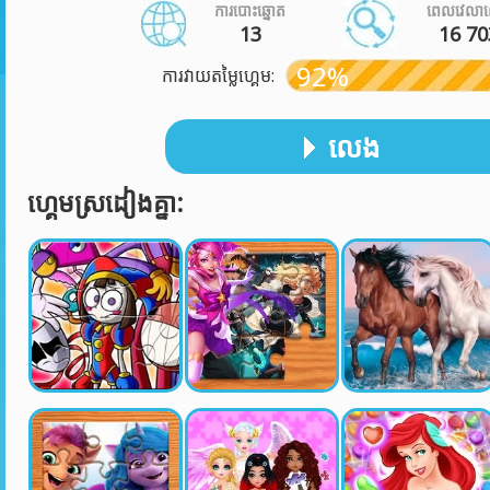
ការបោះឆ្នោត
ពេលវេលា
13
16 70
92%
ការវាយតម្លៃហ្គេម:
លេង
ហ្គេមស្រដៀងគ្នា: