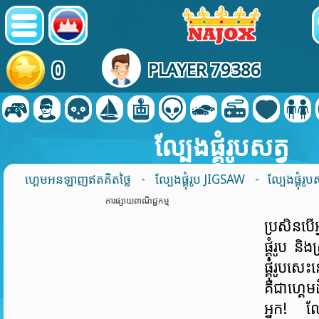
0
PLAYER 79386
ល្បែងផ្គុំរូបសត្វ
ហ្គេមអនឡាញឥតគិតថ្លៃ
-
ល្បែងផ្គុំរូប JIGSAW
- ល្បែងផ្គុំរូប
ការផ្សាយពាណិជ្ជកម្ម
ប្រសិនបើអ
ផ្គុំរូប 
ផ្គុំរូ
គឺជាហ្គេម
អ្នក! ល្បែ