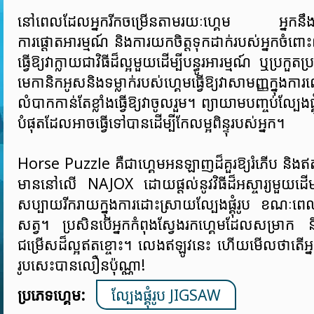
នៅពេលដែលអ្នករីកចម្រើនតាមរយៈហ្គេម អ្នកនឹងធ្វ
ការផ្តោតអារម្មណ៍ និងការយកចិត្តទុកដាក់របស់អ្នកចំពោ
ធ្វើឱ្យវាក្លាយជាវិធីដ៏ល្អមួយដើម្បីបន្ធូរអារម្មណ៍ ឬប្រកួត
មេកានិកអូសនិងទម្លាក់របស់ហ្គេមធ្វើឱ្យវាសាមញ្ញក្នុ
លំបាកកាន់តែខ្លាំងធ្វើឱ្យវាចូលរួម។ ព្យាយាមបញ្ចប់ល្បែងផ្គុ
បំផុតដែលអាចធ្វើទៅបានដើម្បីកែលម្អពិន្ទុរបស់អ្នក។
Horse Puzzle គឺជាហ្គេមអនឡាញដ៏គួរឱ្យរំភើប និងឥត
មាននៅលើ NAJOX ដោយផ្តល់នូវវិធីដ៏អស្ចារ្យមួយដើម
សប្បាយរីករាយក្នុងការដោះស្រាយល្បែងផ្គុំរូប ខណៈពេ
សត្វ។ ប្រសិនបើអ្នកកំពុងស្វែងរកហ្គេមដែលសម្រាក 
ជម្រើសដ៏ល្អឥតខ្ចោះ។ លេងឥឡូវនេះ ហើយមើលថាតើអ្នកអា
រូបសេះបានលឿនប៉ុណ្ណា!
ប្រភេទហ្គេម:
ល្បែងផ្គុំរូប JIGSAW