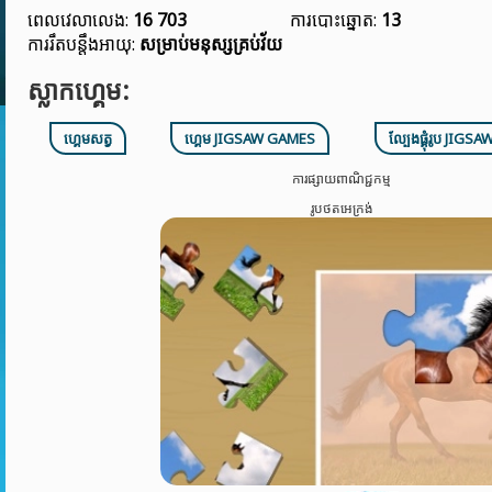
ពេលវេលាលេង:
16 703
ការបោះឆ្នោត:
13
ការរឹតបន្តឹងអាយុ:
សម្រាប់មនុស្សគ្រប់វ័យ
ស្លាកហ្គេម:
ហ្គេមសត្វ
ហ្គេម JIGSAW GAMES
ល្បែងផ្គុំរូប JIGSA
ការផ្សាយពាណិជ្ជកម្ម
រូបថតអេក្រង់