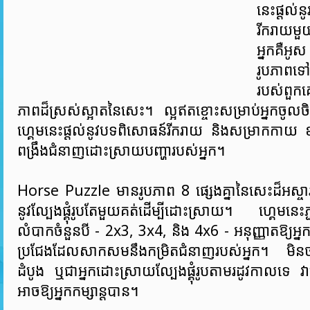
នេះផ្តល់នូ
រីករាយមួ
អ្នកគឺអូ
រូបភាពទៅក្
របស់ពួកគ
ភាពដ៏ស្រស់ស្អាតនៃសេះ។ ល្អឥតខ្ចោះសម្រាប់អ្នកចូលចិត្តល្
ហ្គេមនេះផ្តល់នូវបទពិសោធន៍រីករាយ និងសម្រាកក
ពង្រឹងជំនាញដោះស្រាយបញ្ហារបស់អ្នក។
Horse Puzzle មានរូបភាព 8 ផ្សេងគ្នានៃសេះដ៏អស្ចារ
នូវល្បែងផ្គុំរូបតែមួយគត់ដើម្បីដោះស្រាយ។ ហ្គេមនេះភ
លំបាកចំនួនបី - 2x3, 3x4, និង 4x6 - អនុញ្ញាតឱ្យអ្ន
ប្រជែងដែលសាកសមនឹងកម្រិតជំនាញរបស់អ្នក។ មិន​ថា​អ្នក​
ដំបូង ឬ​ជា​អ្នក​ដោះស្រាយ​ល្បែង​ផ្គុំ​រូប​តាម​រដូវ​កាល​ទេ វ
អាច​ឱ្យ​អ្នក​កម្សាន្ត​បាន។