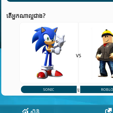
តើអ្នកណាល្អជាង?
VS
SONIC
ROBLO
ឬ