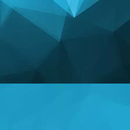
ស្ថិតិ