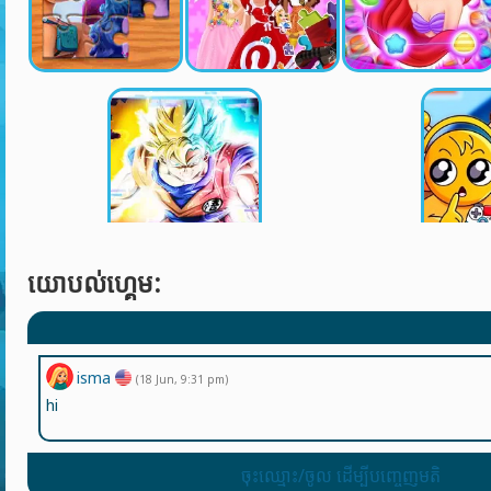
យោបល់ហ្គេម:
isma
(18 Jun, 9:31 pm)
hi
ចុះឈ្មោះ/ចូល ដើម្បីបញ្ចេញមតិ