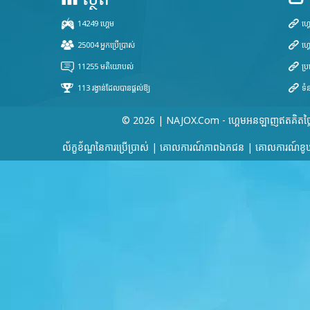
© 2026 | NAJOX.com - ហ្គេមអនឡាញឥតគិតថ្ល
ល័ក្ខខ័ណ្ឌនៃការប្រើប្រាស់
|
គោលការណ៍​ភាព​ឯកជន
|
គោលការណ៍ខូឃ