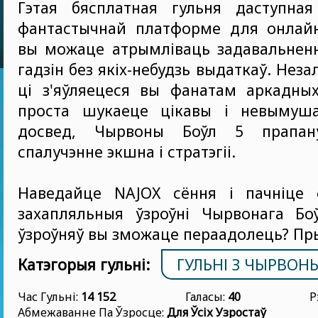
Гэтая бясплатная гульня даступна
фантастычнай платформе для онлайн-
вы можаце атрымліваць задавальненн
гадзін без якіх-небудзь выдаткаў. Неза
ці з'яўляецеся вы фанатам аркадных
проста шукаеце цікавы і невымуш
досвед, Чырвоны Боўл 5 прапану
спалучэнне экшна і стратэгіі.
Наведайце NAJOX сёння і пачніце 
захапляльныя ўзроўні Чырвонага Боў
ўзроўняў вы зможаце пераадолець? Пр
Катэгорыя гульні:
ГУЛЬНІ З ЧЫРВО
Час Гульні:
14 152
Галасы:
40
Р
Абмежаванне Па Ўзросце:
Для Ўсіх Узростаў