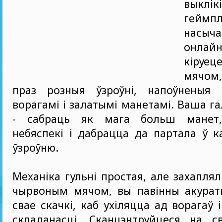
выклі
геймп
насыч
онла
кіруе
мячом
праз розныя ўзроўні, напоўненыя 
ворагамі і залатымі манетамі. Ваша г
- сабраць як мага больш манет,
небяспекі і дабрацца да партала ў 
ўзроўню.
Механіка гульні простая, але захапля
чырвоным мячом, вы павінны акуратн
свае скачкі, каб ухіляцца ад ворагаў 
складанасці. Сканцэнтруйцеся на с