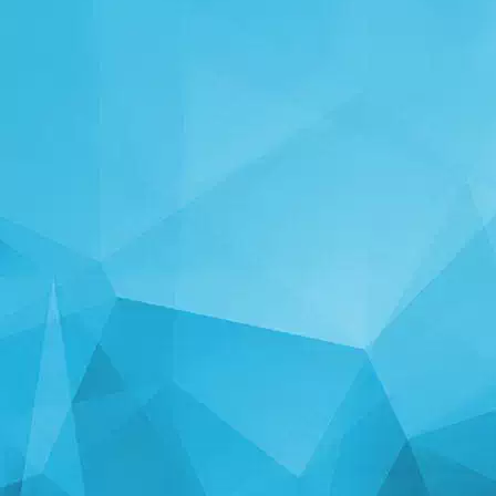
СТАТЫСТЫКА
14241 гульні
24999 Карыстальнікі
11255 Каментарыі