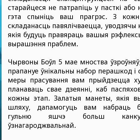
старайцеся не патрапіць у пасткі або 
гэта спыніць ваш прагрэс. З кож
складанасць павялічваецца, уводзячы 
якія будуць правяраць вашыя рэфлексы
вырашэння праблем.
Чырвоны Боўл 5 мае мноства ўзроўняў,
прапануе ўнікальны набор перашкод і 
меры прасування вам прыйдзецца ху
планаваць свае дзеянні, каб паспях
кожны этап. Залатыя манеты, якія в
шляху, дапамогуць вам набраць б
гульню яшчэ больш канку
ўзнагароджвальнай.