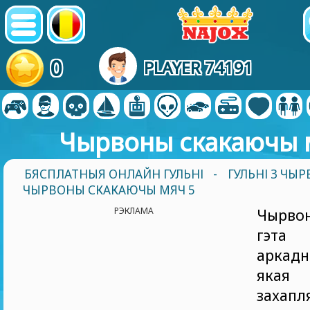
0
PLAYER 74191
Чырвоны скакаючы 
БЯСПЛАТНЫЯ ОНЛАЙН ГУЛЬНІ
-
ГУЛЬНІ З Ч
ЧЫРВОНЫ СКАКАЮЧЫ МЯЧ 5
РЭКЛАМА
Чырво
гэта 
аркад
якая
захапл