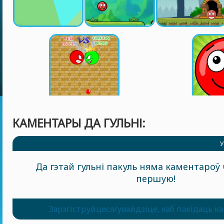
КАМЕНТАРЫ ДА ГУЛЬНІ:
У
Да гэтай гульні пакуль няма каментароў 
першую!
Зарэгіструйцеся/увайдзіце, каб пакідаць к