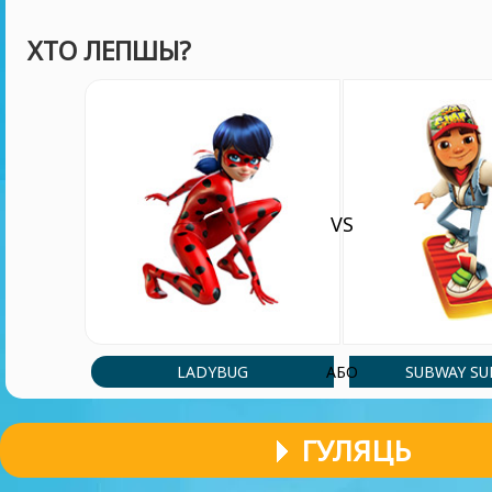
ХТО ЛЕПШЫ?
VS
LADYBUG
SUBWAY SU
АБО
ГУЛЯЦЬ