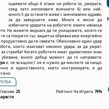
оцелеете общо 6 атаки на роботи (е, умирате,
след като използвате всичките 6) или най-
много 5 да останете живи с минимално здраве,
за да завършите ниво. Много е лесно да
избегнете ударите на роботите: имате някакъв
иете. Не можете веднага да ги унищожите, когато се
, те са покрити със защитна обвивка или енергийно
е продуктивно да ги свалите. Обикновено един удар
боти, които изискват няколко удара, за да умрат.
за стрелба? Когато роботите имат удивителен знак
 убиване, много добър момент да го направите.
гра
е, че всъщност не е нужно да мислите за нищо:
ично и единственото, което контролирате, е да
отино.
РЕЛБА
Гласове:
25
Рейтинг На Играта:
76%
ъзрасти