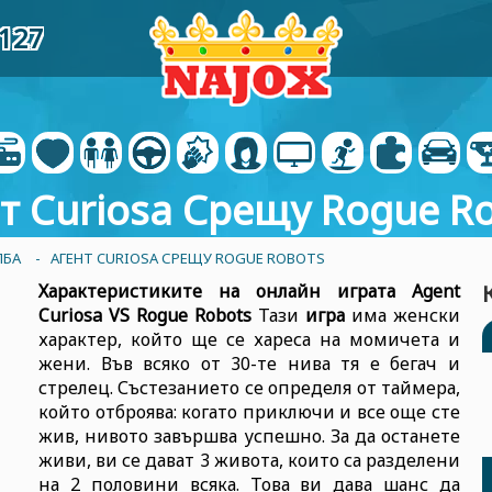
2127
т Curiosa Срещу Rogue R
ЛБА
- АГЕНТ CURIOSA СРЕЩУ ROGUE ROBOTS
Характеристиките на
онлайн играта Agent
Curiosa VS Rogue Robots
Тази
игра
има женски
характер, който ще се хареса на момичета и
жени. Във всяко от 30-те нива тя е бегач и
стрелец. Състезанието се определя от таймера,
който отброява: когато приключи и все още сте
жив, нивото завършва успешно. За да останете
живи, ви се дават 3 живота, които са разделени
на 2 половини всяка. Това ви дава шанс да