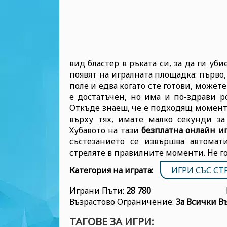
вид бластер в ръката си, за да ги уб
появят на игралната площадка: първо
поле и едва когато сте готови, может
е достатъчен, но има и по-здрави ро
Откъде знаеш, че е подходящ момент 
върху тях, имате малко секунди за
Хубавото на тази
безплатна онлайн и
състезанието се извършва автомат
стреляте в правилните моменти. Не г
Категория на играта:
ИГРИ СЪС СТ
Играни Пъти:
28 780
Възрастово Ограничение:
За Всички В
ТАГОВЕ ЗА ИГРИ: