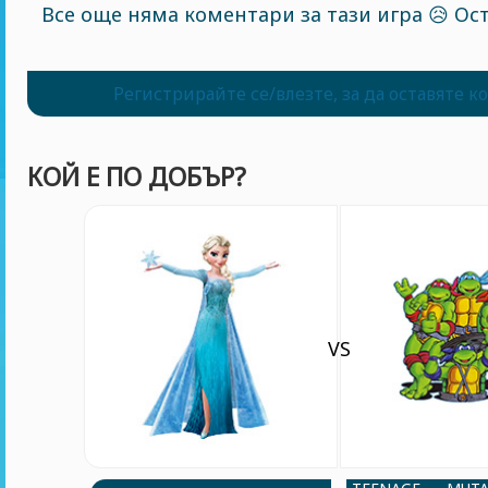
Все още няма коментари за тази игра 😥 Ост
Регистрирайте се/влезте, за да оставяте 
КОЙ Е ПО ДОБЪР?
VS