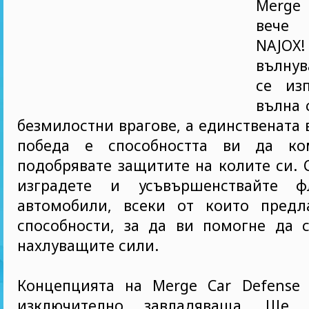
Merge 
вече 
NAJO
вълну
се из
вълна 
безмилостни врагове, а единствената 
победа е способността ви да ко
подобрявате защитите на колите си. 
изградете и усъвършенствайте 
автомобили, всеки от които предл
способности, за да ви помогне да с
нахлуващите сили.
Концепцията на Merge Car Defense 
изключително завладяваща. Ще 