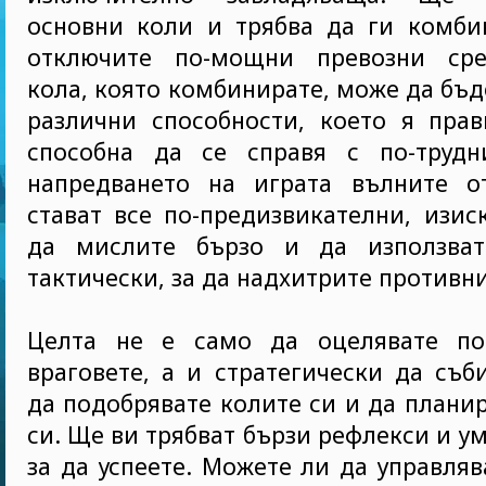
основни коли и трябва да ги комбин
отключите по-мощни превозни сре
кола, която комбинирате, може да бъд
различни способности, което я прав
способна да се справя с по-трудн
напредването на играта вълните о
стават все по-предизвикателни, изис
да мислите бързо и да използват
тактически, за да надхитрите противн
Целта не е само да оцелявате по
враговете, а и стратегически да съб
да подобрявате колите си и да плани
си. Ще ви трябват бързи рефлекси и у
за да успеете. Можете ли да управляв