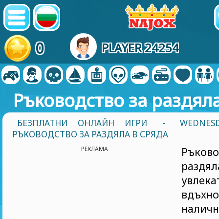
0
PLAYER 24254
Ръководство за раздяла
БЕЗПЛАТНИ ОНЛАЙН ИГРИ
-
WEDNES
РЪКОВОДСТВО ЗА РАЗДЯЛА В СРЯДА
РЕКЛАМА
Ръков
раздял
увле
вдъхно
наличн