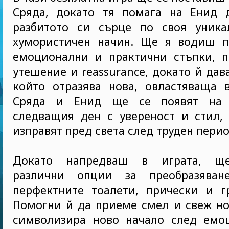
Сряда, докато тя помага на Енид 
разбитото си сърце по своя уник
хумористичен начин. Ще я водиш п
емоционални и практични стъпки, п
утешение и reassurance, докато й дав
който отразява нова, овластяваща в
Сряда и Енид ще се появят на
следващия ден с увереност и стил, 
изправят пред света след труден перио
Докато напредваш в играта, щ
различни опции за преобразяване
перфектните тоалети, прически и г
Помогни й да приеме смел и свеж но
символизира ново начало след емо