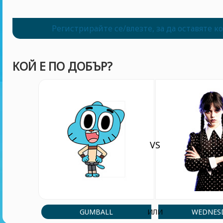
Регистрирайте се/влезте, за да оставяте 
КОЙ Е ПО ДОБЪР?
VS
GUMBALL
WEDNES
ИЛИ