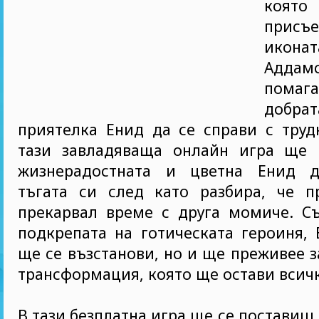
ко
присъ
икон
Аддам
пома
доб
приятелка Енид да се справи с труд
тази завладяваща онлайн игра ще
жизнерадостната и цветна Енид д
тъгата си след като разбира, че п
прекарвал време с друга момиче. Съ
подкрепата на готическата героиня,
ще се възстанови, но и ще преживее
трансформация, която ще остави всич
В тази безплатна игра ще се поставиш