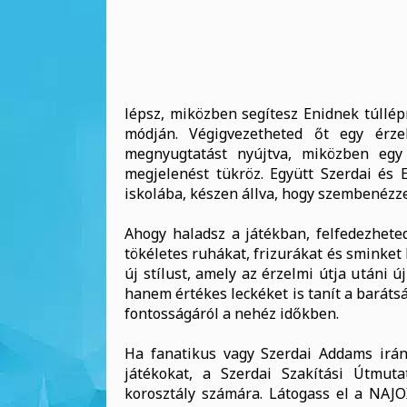
lépsz, miközben segítesz Enidnek túllépn
módján. Végigvezetheted őt egy érze
megnyugtatást nyújtva, miközben egy 
megjelenést tükröz. Együtt Szerdai és
iskolába, készen állva, hogy szembenézze
Ahogy haladsz a játékban, felfedezheted
tökéletes ruhákat, frizurákat és sminket 
új stílust, amely az érzelmi útja utáni 
hanem értékes leckéket is tanít a baráts
fontosságáról a nehéz időkben.
Ha fanatikus vagy Szerdai Addams iránt
játékokat, a Szerdai Szakítási Útmut
korosztály számára. Látogass el a NAJO