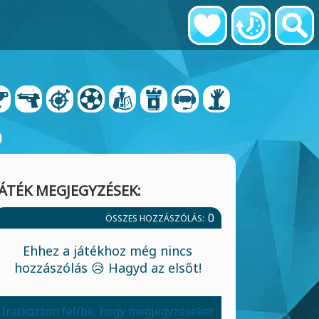
ó
JÁTÉK MEGJEGYZÉSEK:
0
ÖSSZES HOZZÁSZÓLÁS:
Ehhez a játékhoz még nincs
hozzászólás 😥 Hagyd az elsőt!
Iratkozzon fel/be, hogy megjegyzéseket