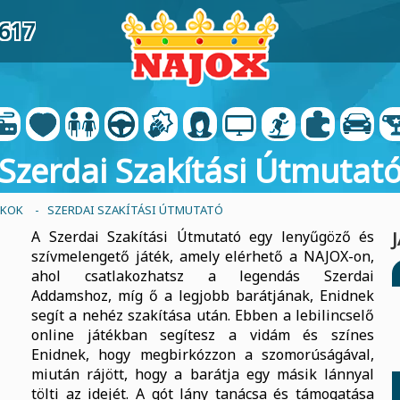
3617
Szerdai Szakítási Útmutat
ÉKOK
- SZERDAI SZAKÍTÁSI ÚTMUTATÓ
A Szerdai Szakítási Útmutató egy lenyűgöző és
szívmelengető játék, amely elérhető a NAJOX-on,
ahol csatlakozhatsz a legendás Szerdai
Addamshoz, míg ő a legjobb barátjának, Enidnek
segít a nehéz szakítása után. Ebben a lebilincselő
online játékban segítesz a vidám és színes
Enidnek, hogy megbirkózzon a szomorúságával,
miután rájött, hogy a barátja egy másik lánnyal
tölti az idejét. A gót lány tanácsa és támogatása