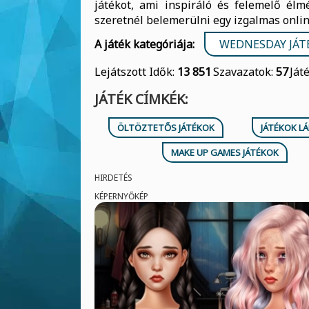
játékot, ami inspiráló és felemelő élmé
szeretnél belemerülni egy izgalmas online
A játék kategóriája:
WEDNESDAY JÁT
Lejátszott Idők:
13 851
Szavazatok:
57
Ját
JÁTÉK CÍMKÉK:
ÖLTÖZTETŐS JÁTÉKOK
JÁTÉKOK L
MAKE UP GAMES JÁTÉKOK
HIRDETÉS
KÉPERNYŐKÉP