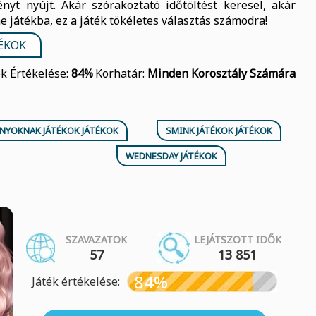
nyt nyújt. Akár szórakoztató időtöltést keresel, akár
 játékba, ez a játék tökéletes választás számodra!
ÉKOK
ék Értékelése:
84%
Korhatár:
Minden Korosztály Számára
ÁNYOKNAK JÁTÉKOK JÁTÉKOK
SMINK JÁTÉKOK JÁTÉKOK
WEDNESDAY JÁTÉKOK
SZAVAZATOK
LEJÁTSZOTT IDŐK
57
13 851
84%
Játék értékelése: