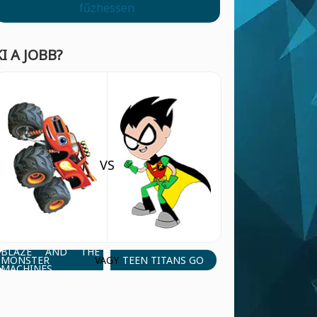
fűzhessen
KI A JOBB?
VS
BLAZE AND THE
MONSTER
TEEN TITANS GO
VAGY
MACHINES