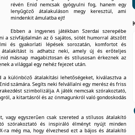
révén Enid nemcsak gyógyulni fog, hanem egy
lenyűgöző átalakuláson megy keresztül, ami
mindenkit ámulatba ejt!
Ebben a ingyenes játékban Szerdai szerepébe
i a szívfájdalmán az ő sajátos, sötét humorral átszőtt
lmi és gyakorlati lépések sorozatán, komfortot és
átalakítást is adhatsz neki, amely új és erőteljes
 Enid másnap magabiztosan és stílusosan érkeznek az
nek a világgal egy nehéz fejezet után.
 a különböző átalakítási lehetőségeket, kiválasztva a
Enid számára. Segíts neki felvállalni egy merész és friss
újrakezdést szimbolizálja. A játék nemcsak szórakoztató,
ágról, a kitartásról és az önmagunkról való gondoskodás
, vagy egyszerűen csak szereted a stílusos átalakító
ató szórakoztató és inspiráló élményt nyújt minden
X-ra még ma, hogy élvezhesd ezt a bájos és átalakító