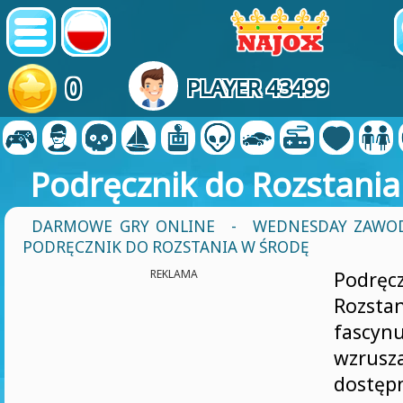
0
PLAYER 43499
Podręcznik do Rozstania
DARMOWE GRY ONLINE
-
WEDNESDAY ZAWO
PODRĘCZNIK DO ROZSTANIA W ŚRODĘ
REKLAMA
Podr
Rozsta
fasc
wzrus
dostęp