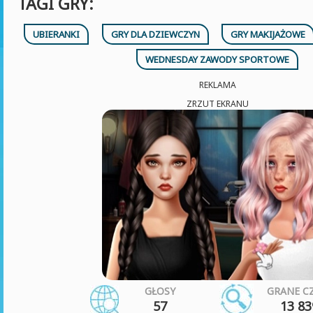
TAGI GRY:
UBIERANKI
GRY DLA DZIEWCZYN
GRY MAKIJAŻOWE
WEDNESDAY ZAWODY SPORTOWE
REKLAMA
ZRZUT EKRANU
GŁOSY
GRANE C
57
13 83