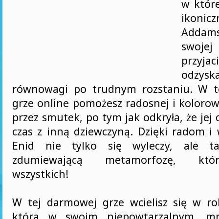
w które
ikonic
Addams
swoje
przyja
odzysk
równowagi po trudnym rozstaniu. W te
grze online pomożesz radosnej i kolorow
przez smutek, po tym jak odkryła, że jej
czas z inną dziewczyną. Dzięki radom i 
Enid nie tylko się wyleczy, ale ta
zdumiewającą metamorfozę, któ
wszystkich!
W tej darmowej grze wcielisz się w r
która w swoim niepowtarzalnym, mr