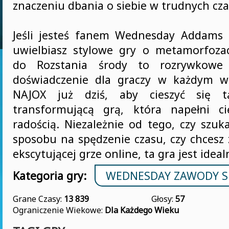
znaczeniu dbania o siebie w trudnych cza
Jeśli jesteś fanem Wednesday Addams 
uwielbiasz stylowe gry o metamorfoza
do Rozstania środy to rozrywkowe i
doświadczenie dla graczy w każdym w
NAJOX już dziś, aby cieszyć się t
transformującą grą, która napełni ci
radością. Niezależnie od tego, czy szu
sposobu na spędzenie czasu, czy chcesz 
ekscytującej grze online, ta gra jest ideal
Kategoria gry:
WEDNESDAY ZAWODY 
Grane Czasy:
13 839
Głosy:
57
Ograniczenie Wiekowe:
Dla Każdego Wieku