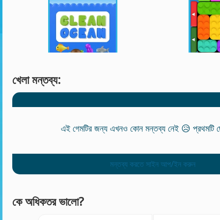
খেলা মন্তব্য:
এই গেমটির জন্য এখনও কোন মন্তব্য নেই 😥 প্রথমটি ছে
মন্তব্য করতে সাইন আপ/ইন করুন
কে অধিকতর ভালো?