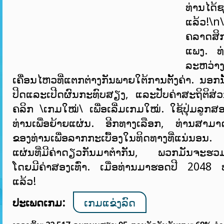
ທ່ານໄດ້
ແລ້ວ!\n\
ຄລາດສິ
ແພງ. ທ
ລະຫວ່າ
ເຄື່ອນໄຫວທີ່ແຕກຕ່າງກັນພາຍໃຕ້ການຕັ້ງຄ່າ. ນອກ​ນັ້ນ
ປິດ​ແລະ​ເປີດ​ຜົນ​ກະ​ທົບ​ສຽງ​, ແລະ​ປັບ​ຄ່າ​ສະ​ຖິ​ຕິ​ສ່ວ
ຄລິກ \ເກມໃໝ່\ ເພື່ອເລີ່ມເກມໃໝ່. ໃຊ້ປຸ່ມລູກ
ທ່ານເພື່ອຍ້າຍແຜ່ນ. ອີກທາງເລືອກ, ທ່ານສາມາດນໍ
ຂອງທ່ານເພື່ອລາກກະເບື້ອງໃນທິດທາງທີ່ແນ່ນອ
ແຜ່ນທີ່ມີຄ່າດຽວກັນມາຕຳກັນ, ພວກມັນຈະຮ
ໂດຍມີຄ່າສອງເທົ່າ. ເມື່ອທ່ານມາຮອດປີ 2048
ແລ້ວ!
ປະເພດເກມ:
ເກມແຂ່ງລົດ