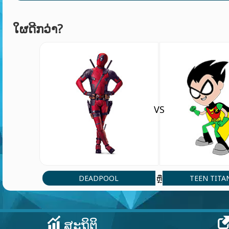
ໃຜດີກວ່າ?
VS
DEADPOOL
TEEN TITA
ຫຼື