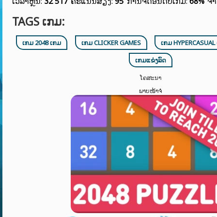
ເວລາຫຼິ້ນ:
32 517
ຄະແນນສຽງ:
95
ການຈັດອັນດັບເກມ:
68%
ຈຳ
TAGS ເກມ:
ເກມ 2048 ເກມ
ເກມ CLICKER GAMES
ເກມ HYPERCASUAL
ເກມແຂ່ງລົດ
ໂຄສະນາ
ພາບໜ້າຈໍ