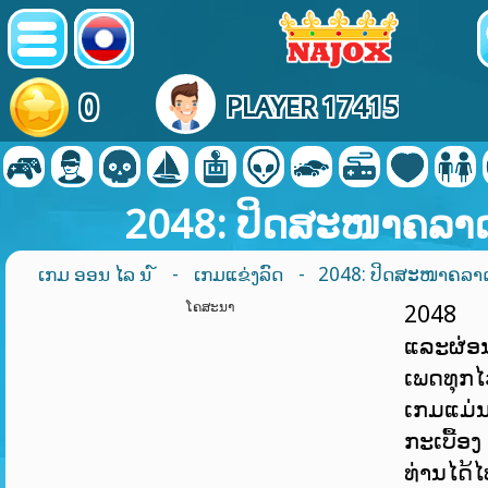
0
PLAYER 17415
2048: ປິດສະໜາຄລາ
ເກມ ອອນ ໄລ ນ ໌
-
ເກມແຂ່ງລົດ
- 2048: ປິດສະໜາຄລາ
ໂຄສະນາ
2048 ເ
ແລະຜ່ອ
ເພດທຸກໄ
ເກມແມ່ນເ
ກະເບື້ອ
ທ່ານໄດ