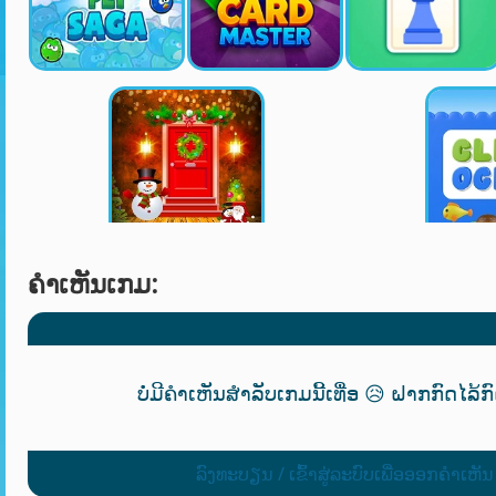
ຄໍາເຫັນເກມ:
ບໍ່ມີຄຳເຫັນສຳລັບເກມນີ້ເທື່ອ 😥 ຝາກກົດໄລ້ກ
ລົງທະບຽນ / ເຂົ້າສູ່ລະບົບເພື່ອອອກຄໍາເຫັນ