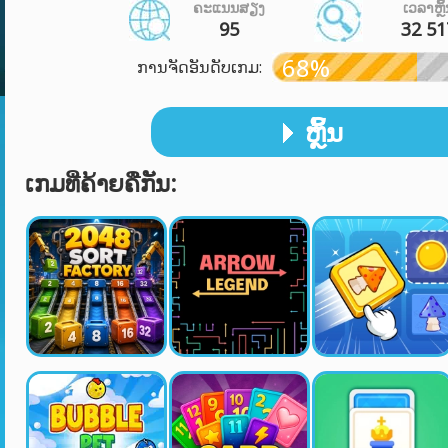
ຄະແນນສຽງ
ເວລາຫຼິ
95
32 51
68%
ການຈັດອັນດັບເກມ:
ຫຼິ້ນ
ເກມທີ່ຄ້າຍຄືກັນ: