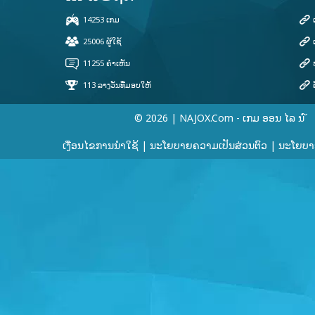
© 2026 | NAJOX.com - ເກມ ອອນ ໄລ ນ ໌
ເງື່ອນໄຂການນໍາໃຊ້
|
ນະໂຍບາຍຄວາມເປັນສ່ວນຕົວ
|
ນະໂຍບາຍ