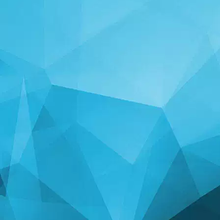
ສະຖິຕິ
14253 ເກມ
25006 ຜູ້ໃຊ້
11255 ຄຳເຫັນ
113 ລາງວັນທີ່ມອບໃຫ້