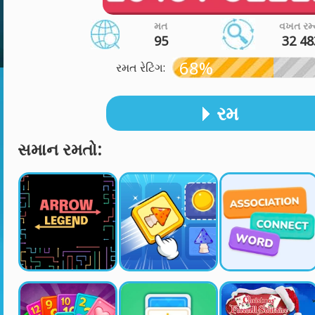
મત
વખત રમ્
95
32 48
68%
રમત રેટિંગ:
રમ
સમાન રમતો: