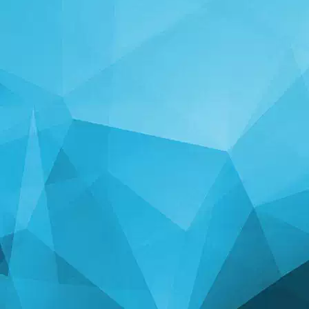
આંકડા
14241 રમતો