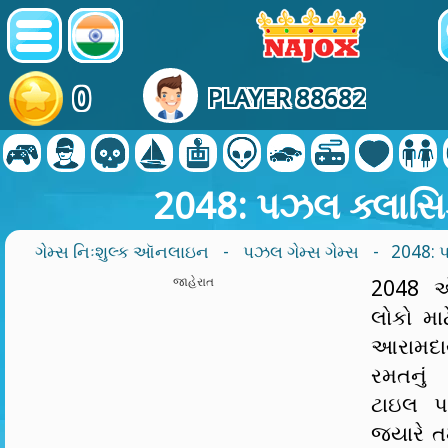
0
PLAYER 88682
2048: પઝલ ક્લાસ
ગેમ્સ નિઃશુલ્ક ઑનલાઇન
-
પઝલ ગેમ્સ ગેમ્સ
- 2048: 
જાહેરાત
2048 એ
લોકો મા
આરામદ
રમતનું 
ટાઇલ પર
જ્યારે 