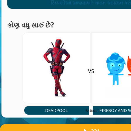
ટિપ્પણીઓ આપવા માટે સાઇન અપ/ઇન કરો
કોણ વધુ સારું છે?
VS
DEADPOOL
FIREBOY AND 
અથવા