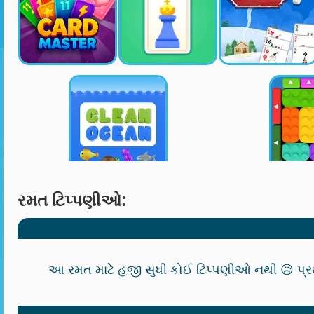
રમત ટિપ્પણીઓ:
આ રમત માટે હજી સુધી કોઈ ટિપ્પણીઓ નથી 😥 પ્ર