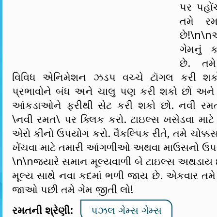
પર પહોંચ
તમે ર
છે!\n\
ગેમનું 
છે. તમે
વિવિધ એનિમેશન ઝડપ વચ્ચે ટૉગલ કરી શકો
પ્રભાવોને બંધ અને ચાલુ પણ કરી શકો છો અને 
આંકડાઓને ફરીથી સેટ કરી શકો છો. નવી રમત
\નવી રમત\ પર ક્લિક કરો. ટાઇલ્સ ખસેડવા માટે 
એરો કીનો ઉપયોગ કરો. વૈકલ્પિક રીતે, તમે ચોક્કસ
ખેંચવા માટે તમારી આંગળીઓ અથવા માઉસનો ઉપ
\n\nજ્યારે સમાન મૂલ્યવાળી બે ટાઇલ્સ અથડાય છે
મૂલ્ય સાથે નવા કદમાં ભળી જાય છે. એકવાર તમે
જાઓ પછી તમે ગેમ જીતી લો!
રમતની શ્રેણી:
પઝલ ગેમ્સ ગેમ્સ