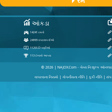
રમ
© 2026 | NAJOX.com - ગેમ્સ નિઃશુલ્ક ઑનલા
વાપરવાના નિયમો
|
ગોપનીયતા નીતિ
|
કૂકી નીતિ
|
સંપર