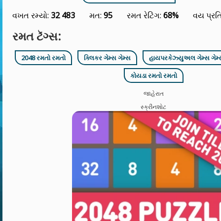
વખત રમ્યો:
32 483
મત:
95
રમત રેટિંગ:
68%
વય પ્રત
રમત ટૅગ્સ:
2048 રમતો રમતો
ક્લિકર ગેમ્સ ગેમ્સ
હાયપરકેઝ્યુઅલ ગેમ્સ ગેમ્
કોયડા રમતો રમતો
જાહેરાત
સ્ક્રીનશોટ