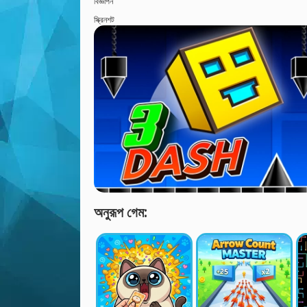
বিজ্ঞাপন
স্ক্রিনশট
অনুরূপ গেম: