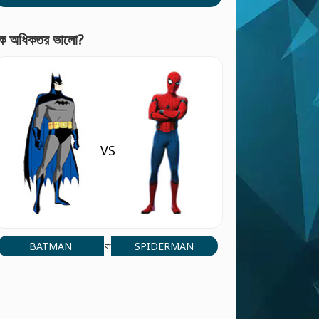
ে অধিকতর ভালো?
VS
BATMAN
SPIDERMAN
বা