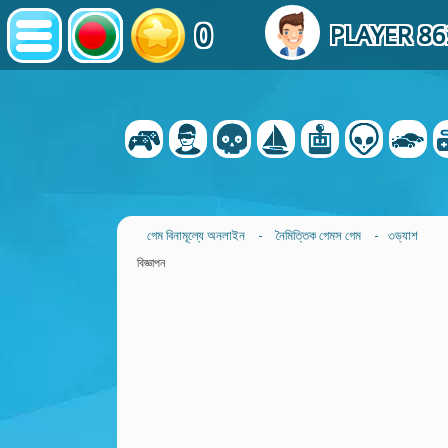
0
PLAYER 8
গেম বিনামূল্যে অনলাইন
-
নৈমিত্তিক গেমস গেম
- ৩ড্যাশ
বিজ্ঞাপন