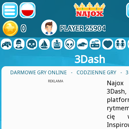
0
PLAYER 25904
3Dash
DARMOWE GRY ONLINE
-
CODZIENNE GRY
- 
REKLAMA
Najox
3Dash,
platf
rytmem
cię w
Inspir