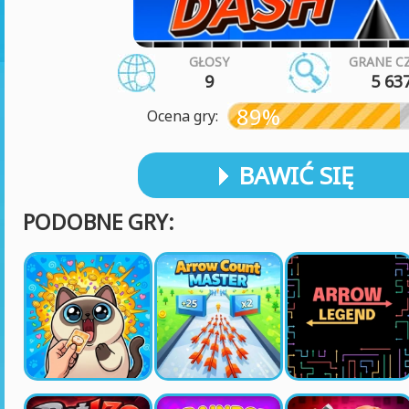
GŁOSY
GRANE C
9
5 63
89%
Ocena gry:
BAWIĆ SIĘ
PODOBNE GRY: