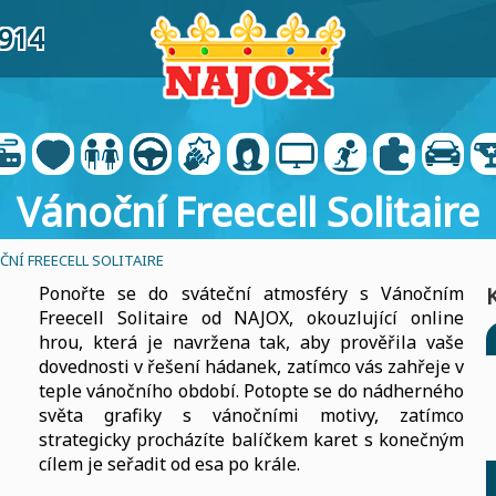
9914
Vánoční Freecell Solitaire
ČNÍ FREECELL SOLITAIRE
Ponořte se do sváteční atmosféry s Vánočním
Freecell Solitaire od NAJOX, okouzlující online
hrou, která je navržena tak, aby prověřila vaše
dovednosti v řešení hádanek, zatímco vás zahřeje v
teple vánočního období. Potopte se do nádherného
světa grafiky s vánočními motivy, zatímco
strategicky procházíte balíčkem karet s konečným
cílem je seřadit od esa po krále.