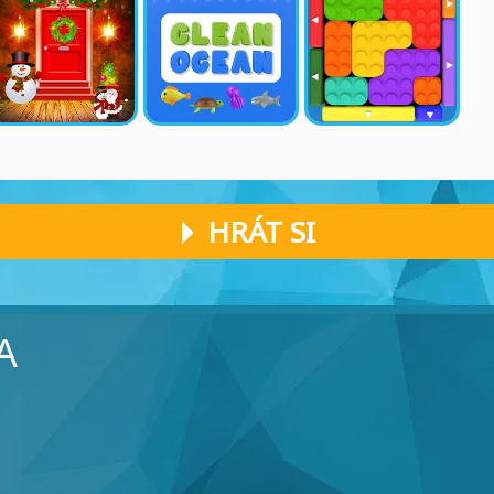
HRÁT SI
A