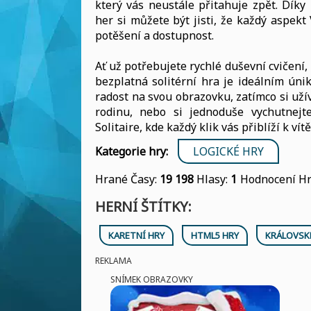
který vás neustále přitahuje zpět. Díky
her si můžete být jisti, že každý aspekt
potěšení a dostupnost.
Ať už potřebujete rychlé duševní cvičení, 
bezplatná solitérní hra je ideálním ún
radost na svou obrazovku, zatímco si užív
rodinu, nebo si jednoduše vychutnejte
Solitaire, kde každý klik vás přiblíží k vítě
Kategorie hry:
LOGICKÉ HRY
Hrané Časy:
19 198
Hlasy:
1
Hodnocení Hr
HERNÍ ŠTÍTKY:
KARETNÍ HRY
HTML5 HRY
KRÁLOVSK
REKLAMA
SNÍMEK OBRAZOVKY