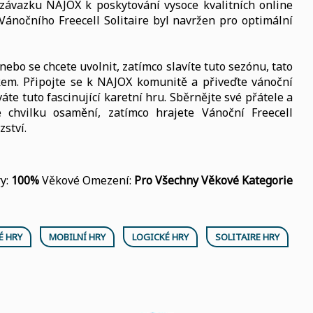
 závazku NAJOX k poskytování vysoce kvalitních online
 Vánočního Freecell Solitaire byl navržen pro optimální
nebo se chcete uvolnit, zatímco slavíte tuto sezónu, tato
ikem. Připojte se k NAJOX komunitě a přiveďte vánoční
áte tuto fascinující karetní hru. Sběrnějte své přátele a
 chvilku osamění, zatímco hrajete Vánoční Freecell
zství.
y:
100%
Věkové Omezení:
Pro Všechny Věkové Kategorie
É HRY
MOBILNÍ HRY
LOGICKÉ HRY
SOLITAIRE HRY