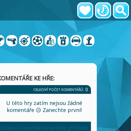
KOMENTÁŘE KE HŘE:
0
CELKOVÝ POČET KOMENTÁŘŮ:
U této hry zatím nejsou žádné
komentáře 😥 Zanechte první!
Chcete-li zanechat komentáře, přihlaste