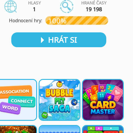
HLASY
HRANÉ ČASY
1
19 198
100%
Hodnocení hry:
HRÁT SI