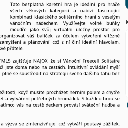
Tato bezplatná karetní hra je ideální pro hráče
všech věkových kategorií a nabízí fascinující
kombinaci klasického solitérního hraní s veselým
vánočním nádechem. Využívejte volné buňky
moudře jako svůj virtuální úložný prostor pro
rganizovat váš balíček za účelem vytvoření vítězné
amyšlení a plánování, což z ní činí ideální hlavolam,
vé přátele.
ML5 zajišťuje NAJOX, že si Vánoční Freecell Solitaire
už jste doma nebo na cestách. Intuitivní ovládání myší
plně se soustředit na strategii svého dalšího tahu bez
ežitosti, když musíte procházet herním polem a chytře
ret a vytváření potřebných hromádek. S každou hrou se
 zatímco vás na cestě deckem provází sváteční hudba a
a výzva se zintenzivňuje, což vytváří poutavý zážitek,