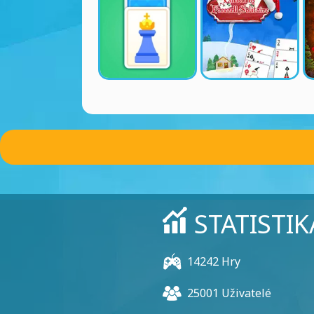
STATISTIK
14242 Hry
25001 Uživatelé