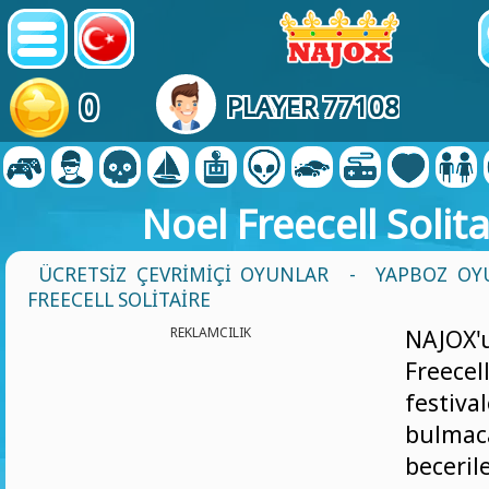
0
PLAYER 77108
Noel Freecell Solita
ÜCRETSIZ ÇEVRIMIÇI OYUNLAR
-
YAPBOZ OY
FREECELL SOLITAIRE
REKLAMCILIK
NAJO
Freecell
festi
bulm
becerile