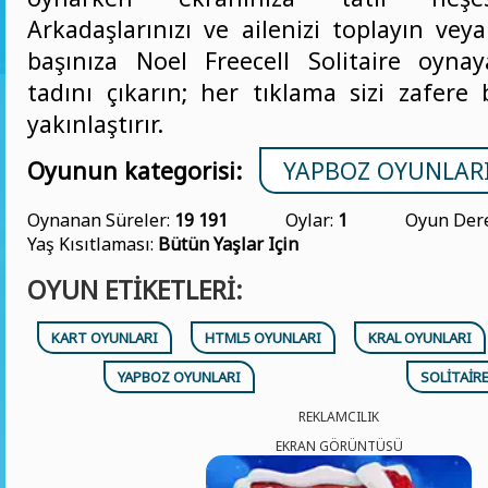
Arkadaşlarınızı ve ailenizi toplayın vey
başınıza Noel Freecell Solitaire oyna
tadını çıkarın; her tıklama sizi zafere
yakınlaştırır.
Oyunun kategorisi:
YAPBOZ OYUNLAR
Oynanan Süreler:
19 191
Oylar:
1
Oyun Dere
Yaş Kısıtlaması:
Bütün Yaşlar Için
OYUN ETIKETLERI:
KART OYUNLARI
HTML5 OYUNLARI
KRAL OYUNLARI
YAPBOZ OYUNLARI
SOLITAIR
REKLAMCILIK
EKRAN GÖRÜNTÜSÜ