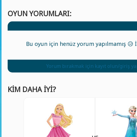
OYUN YORUMLARI:
Bu oyun için henüz yorum yapılmamış 😥 İl
Yorum bırakmak için kayıt olun/giriş y
KIM DAHA IYI?