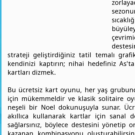
zorlaya
sezonu
sıcakl
büyü
çevrim
destes
strateji geliştirdiğiniz tatil temalı graf
kendinizi kaptırın; nihai hedefiniz As't
kartları dizmek.
Bu ücretsiz kart oyunu, her yaş grubun
için mükemmeldir ve klasik solitaire o
neşeli bir Noel dokunuşuyla sunar. Ücre
akıllıca kullanarak kartlar için sanal 
sağlarsınız, böylece destesini yönetip 
kazanan kombinasyonu oluşturabilirsi