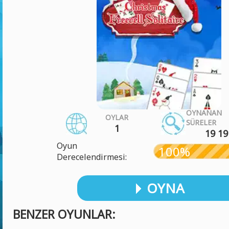
OYNANAN
OYLAR
SÜRELER
1
19 19
Oyun
100%
Derecelendirmesi:
OYNA
BENZER OYUNLAR: