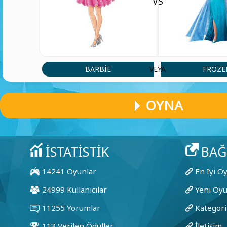
VS
BARBIE
FROZE
VEYA
OYNA