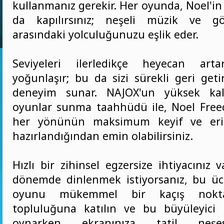
kullanmanız gerekir. Her oyunda, Noel'i
da kapılırsınız; neşeli müzik ve gör
arasındaki yolculuğunuzu eşlik eder.
Seviyeleri ilerledikçe heyecan art
yoğunlaşır; bu da sizi sürekli geri getir
deneyim sunar. NAJOX'un yüksek kalit
oyunlar sunma taahhüdü ile, Noel Freece
her yönünün maksimum keyif ve erişil
hazırlandığından emin olabilirsiniz.
Hızlı bir zihinsel egzersize ihtiyacınız
dönemde dinlenmek istiyorsanız, bu ücre
oyunu mükemmel bir kaçış noktas
topluluğuna katılın ve bu büyüleyici
oynarken ekranınıza tatil neşes