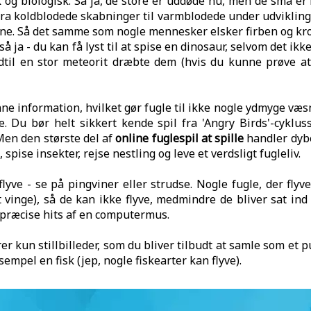
k og biologisk. Så ja, de store er uddøde nu, men de små er 
t fra koldblodede skabninger til varmblodede under udviklin
ne. Så det samme som nogle mennesker elsker firben og krok
så ja - du kan få lyst til at spise en dinosaur, selvom det ik
ndtil en stor meteorit dræbte dem (hvis du kunne prøve a
e information, hvilket gør fugle til ikke nogle ydmyge væs
u bør helt sikkert kende spil fra 'Angry Birds'-cykluss
Men den største del af
online fuglespil at spille
handler dybe
, spise insekter, rejse nestling og leve et verdsligt fugleliv.
flyve - se på pingviner eller strudse. Nogle fugle, der fly
nge), så de kan ikke flyve, medmindre de bliver sat ind i e
 præcise hits af en computermus.
er kun stillbilleder, som du bliver tilbudt at samle som et 
sempel en fisk (jep, nogle fiskearter kan flyve).