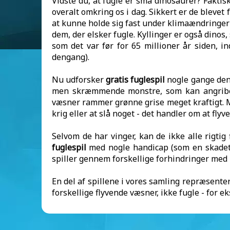
Vidste du, at fugle er små dinosaurer? Faktis
overalt omkring os i dag. Sikkert er de bleve
at kunne holde sig fast under klimaændringer
dem, der elsker fugle. Kyllinger er også dinos, 
som det var før for 65 millioner år siden, i
dengang).
Nu udforsker
gratis fuglespil
nogle gange denn
men skræmmende monstre, som kan angribe. D
væsner rammer grønne grise meget kraftigt. 
krig eller at slå noget - det handler om at flyve
Selvom de har vinger, kan de ikke alle rigtig 
fuglespil
med nogle handicap (som en skadet vi
spiller gennem forskellige forhindringer med
En del af spillene i vores samling repræsenter
forskellige flyvende væsner, ikke fugle - for ek