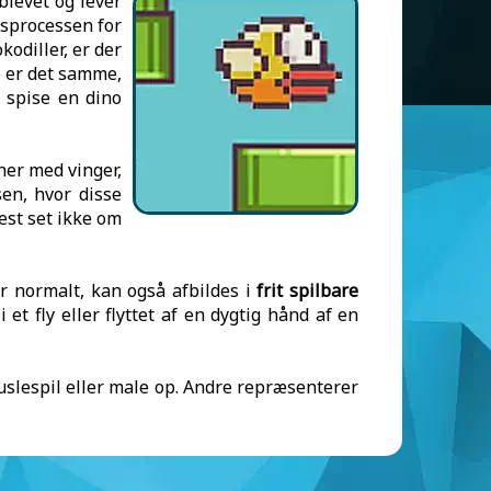
blevet og lever
gsprocessen for
odiller, er der
ke er det samme,
t spise en dino
ner med vinger,
en, hvor disse
st set ikke om
ver normalt, kan også afbildes i
frit spilbare
t fly eller flyttet af en dygtig hånd af en
puslespil eller male op. Andre repræsenterer