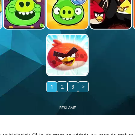
1
2
3
>
REKLAME