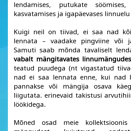
lendamises, putukate söömises,
kasvatamises ja igapäevases linnuelu
Kuigi neil on tiivad, ei saa nad kõi
lennata – vaadake pingviine või j
Samuti saab mõnda tavaliselt lend
vabalt mängitavates linnumängude
teatud puudega (nt vigastatud tiivag
nad ei saa lennata enne, kui nad 
pannakse või mängija osava käeg
liigutata. erinevaid takistusi arvutihi
löökidega.
Mõned osad meie kollektsioonis 