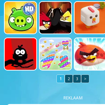
1
2
3
>
REKLAAM