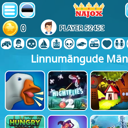
0
PLAYER 52453
Linnumängude Mä