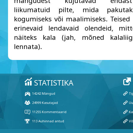
mängudest kujutavad endast
liikumatuid pilte, mida pakuta
kogumiseks või maalimiseks. Teised
erinevaid lendavaid olendeid, mit
näiteks kala (jah, mõned kalaliig
lennata).