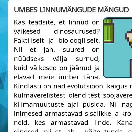
UMBES LINNUMÄNGUDE MÄNGUD
Kas teadsite, et linnud on
väikesed dinosaurused?
Faktiliselt ja bioloogiliselt.
Nii et jah, suured on
nüüdseks välja surnud,
kuid väikesed on jäänud ja
elavad meie ümber täna.
Kindlasti on nad evolutsiooni käigu
külmaverelistest olenditest soojavere
kliimamuutuste ajal püsida. Nii n
inimesed armastavad sisalikke ja krok
neid, kes armastavad linde. Ka
dinosed, nii et jah – võite tunda, e