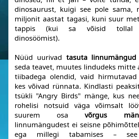
dinosaurust, kuigi see pole sama, 
miljonit aastat tagasi, kuni suur met
tappis (kui sa võisid tollal 
dinosöömist).
Nüüd uurivad
tasuta linnumängud
seda teavet, muutes lindudeks mitte 
tiibadega olendid, vaid hirmutavad 
kes võivad rünnata. Kindlasti peaks
tsükli "Angry Birds" mänge, kus ne
rohelisi notsuid väga võimsalt lö
suurem osa
võrgus mängi
linnumängudest ei seisne põhimõtteli
ega millegi tabamises – see