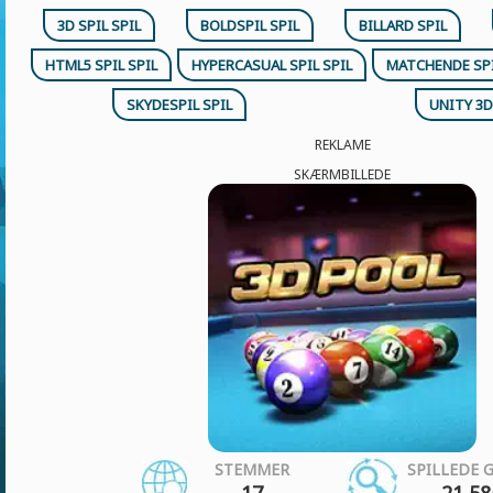
3D SPIL SPIL
BOLDSPIL SPIL
BILLARD SPIL
HTML5 SPIL SPIL
HYPERCASUAL SPIL SPIL
MATCHENDE SP
SKYDESPIL SPIL
UNITY 3D
REKLAME
SKÆRMBILLEDE
STEMMER
SPILLEDE 