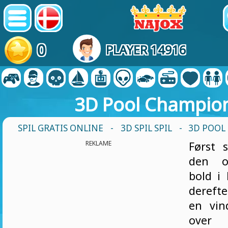
0
PLAYER 14916
3D Pool Champio
SPIL GRATIS ONLINE
-
3D SPIL SPIL
- 3D POOL
REKLAME
Først 
den o
bold i
derefte
en vin
over