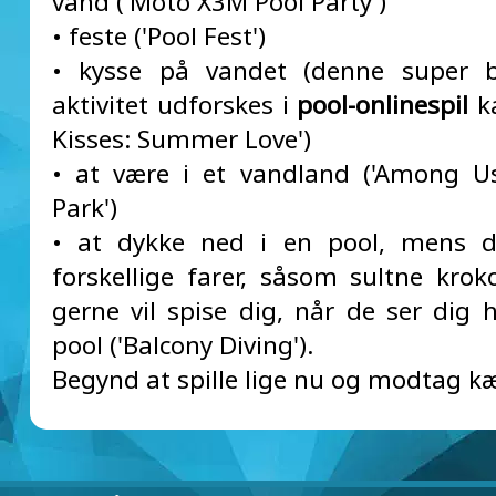
vand ('Moto X3M Pool Party')
• feste ('Pool Fest')
• kysse på vandet (denne super b
aktivitet udforskes i
pool-onlinespil
ka
Kisses: Summer Love')
• at være i et vandland ('Among 
Park')
• at dykke ned i en pool, mens 
forskellige farer, såsom sultne kroko
gerne vil spise dig, når de ser dig 
pool ('Balcony Diving').
Begynd at spille lige nu og modtag k