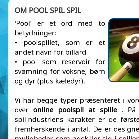
OM POOL SPIL SPIL
'Pool' er et ord med to
betydninger:
• poolspillet, som er et
andet navn for billard
• pool som reservoir for
svømning for voksne, børn
og dyr (plus kæledyr).
Vi har begge typer præsenteret i vor
over
online poolspil at spille
. På 
spilindustriens karakter er de førs
fremherskende i antal. De er design
muligheder, som adskiller sig i spill