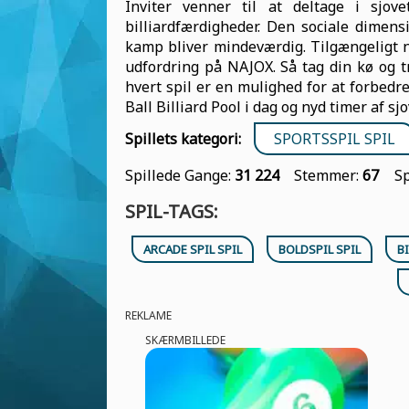
Inviter venner til at deltage i sjo
billiardfærdigheder. Den sociale dimensi
kamp bliver mindeværdig. Tilgængeligt nå
udfordring på NAJOX. Så tag din kø og tr
hvert spil er en mulighed for at forbedr
Ball Billiard Pool i dag og nyd timer af sjov
Spillets kategori:
SPORTSSPIL SPIL
Spillede Gange:
31 224
Stemmer:
67
S
SPIL-TAGS:
ARCADE SPIL SPIL
BOLDSPIL SPIL
BI
REKLAME
SKÆRMBILLEDE