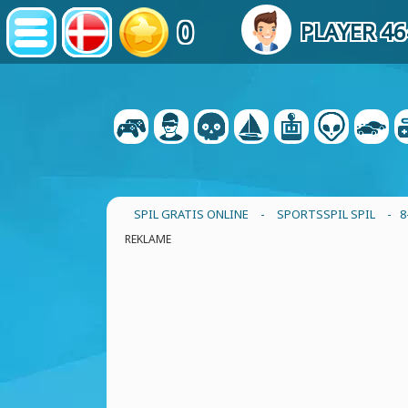
0
PLAYER 4
SPIL GRATIS ONLINE
-
SPORTSSPIL SPIL
- 8
REKLAME