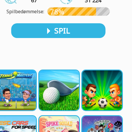
67
31 224
78%
Spilbedømmelse:
SPIL