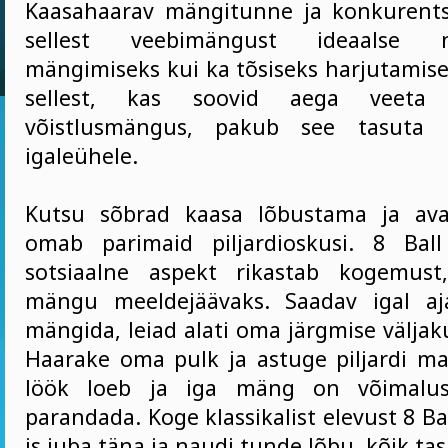
Kaasahaarav mängitunne ja konkurents
sellest veebimängust ideaalse n
mängimiseks kui ka tõsiseks harjutamis
sellest, kas soovid aega veeta 
võistlusmängus, pakub see tasuta
igaleühele.
Kutsu sõbrad kaasa lõbustama ja avas
omab parimaid piljardioskusi. 8 Ball
sotsiaalne aspekt rikastab kogemus
mängu meeldejäävaks. Saadav igal aja
mängida, leiad alati oma järgmise väljak
Haarake oma pulk ja astuge piljardi ma
löök loeb ja iga mäng on võimalu
parandada. Koge klassikalist elevust 8 Bal
is juba täna ja naudi tunde lõbu, kõik tas