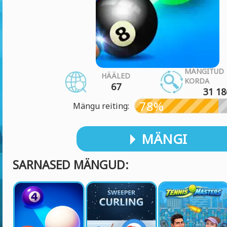
MÄNGITUD
HÄÄLED
KORDA
67
31 18
78%
Mängu reiting:
MÄNGI
SARNASED MÄNGUD: