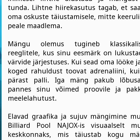
tunda. Lihtne hiirekasutus tagab, et s
oma oskuste täiustamisele, mitte keeruli
peale maadlema.
Mängu olemus tugineb klassikalist
reeglitele, kus sinu eesmärk on lukusta
värvide järjestuses. Kui sead oma lööke ja
koged rahuldust toovat adrenaliini, kui
pärast palli. Iga mäng pakub lõbusat
pannes sinu võimed proovile ja pak
meelelahutust.
Elavad graafika ja sujuv mängimine m
Billiard Pool NAJOX-is visuaalselt mu
keskkonnaks, mis täiustab kogu mä