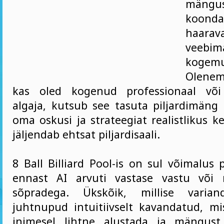
mängu
koonda
haarav
veebim
kogemu
Olenem
kas oled kogenud professionaal või
algaja, kutsub see tasuta piljardimäng
oma oskusi ja strateegiat realistlikus 
jäljendab ehtsat piljardisaali.
8 Ball Billiard Pool-is on sul võimalus
ennast AI arvuti vastase vastu või
sõpradega. Ükskõik, millise varian
juhtnupud intuitiivselt kavandatud, mi
inimesel lihtne alustada ja mängus