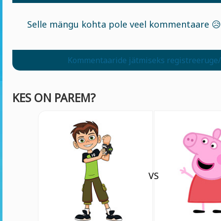
Selle mängu kohta pole veel kommentaare 😥
Kommentaaride jätmiseks registreeruge/
KES ON PAREM?
VS