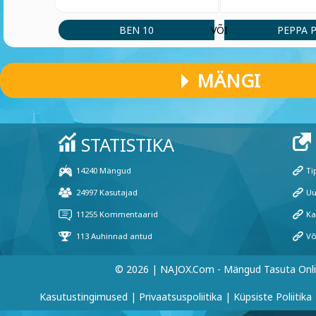
BEN 10
PEPPA 
VÕI
MÄNGI
© 2026 | NAJOX.com - Mängud Tasuta Onl
Kasutustingimused
|
Privaatsuspoliitika
|
Küpsiste Poliitika