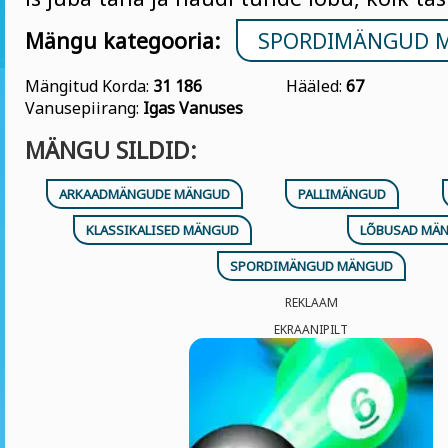
Mängu kategooria:
SPORDIMÄNGUD 
Mängitud Korda:
31 186
Hääled:
67
Vanusepiirang:
Igas Vanuses
MÄNGU SILDID:
ARKAADMÄNGUDE MÄNGUD
PALLIMÄNGUD
KLASSIKALISED MÄNGUD
LÕBUSAD MÄ
SPORDIMÄNGUD MÄNGUD
REKLAAM
EKRAANIPILT