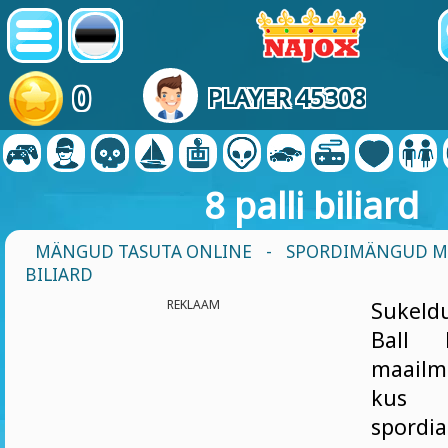
0
PLAYER 45308
8 palli biliard
MÄNGUD TASUTA ONLINE
-
SPORDIMÄNGUD 
BILIARD
REKLAAM
Sukeld
Ball B
maail
kus k
spor