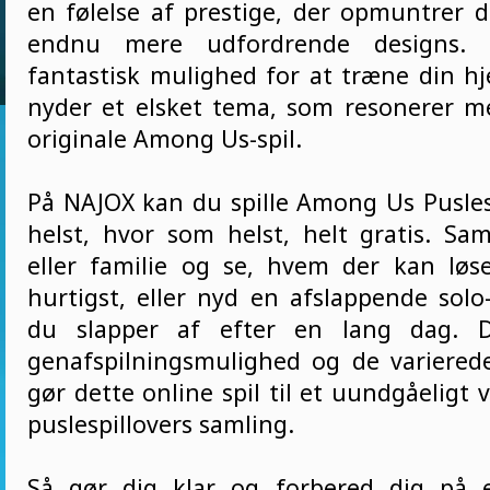
en følelse af prestige, der opmuntrer di
endnu mere udfordrende designs.
fantastisk mulighed for at træne din h
nyder et elsket tema, som resonerer m
originale Among Us-spil.
På NAJOX kan du spille Among Us Pusles
helst, hvor som helst, helt gratis. Sa
eller familie og se, hvem der kan løse
hurtigst, eller nyd en afslappende solo
du slapper af efter en lang dag. D
genafspilningsmulighed og de variered
gør dette online spil til et uundgåeligt 
puslespillovers samling.
Så gør dig klar og forbered dig på 