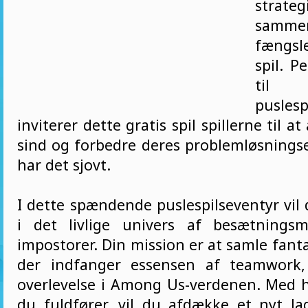
strat
samm
fængs
spil. P
til
puslesp
inviterer dette gratis spil spillerne til 
sind og forbedre deres problemløsnings
har det sjovt.
I dette spændende puslespilseventyr vil
i det livlige univers af besætning
impostorer. Din mission er at samle fantas
der indfanger essensen af teamwork,
overlevelse i Among Us-verdenen. Med hv
du fuldfører, vil du afdække et nyt lag