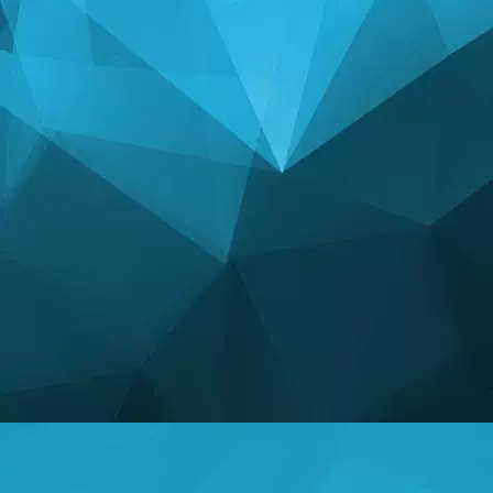
STATISTIKKER
14241 Spil
24999 Brugere
11255 Kommentarer