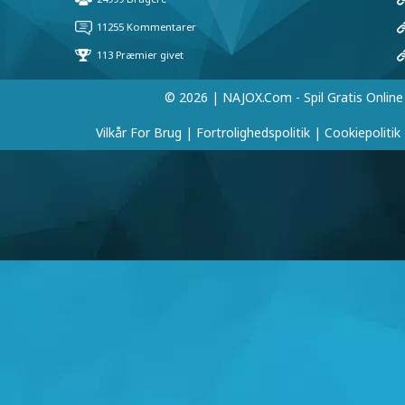
© 2026 | NAJOX.com - Spil Gratis Online
Vilkår For Brug
|
Fortrolighedspolitik
|
Cookiepolitik