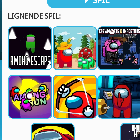
SPIL
LIGNENDE SPIL: