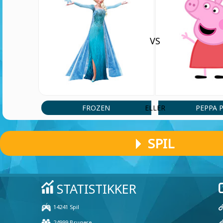
VS
FROZEN
PEPPA 
ELLER
SPIL