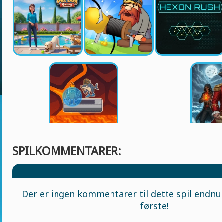
SPILKOMMENTARER:
Der er ingen kommentarer til dette spil endnu 
første!