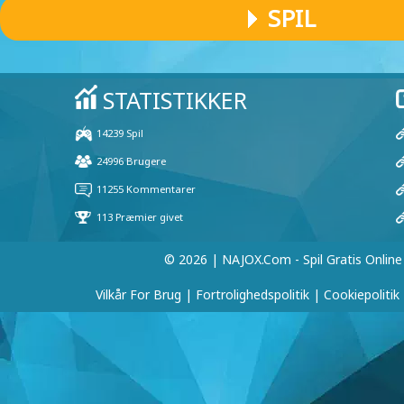
SPIL
© 2026 | NAJOX.com - Spil Gratis Online
Vilkår For Brug
|
Fortrolighedspolitik
|
Cookiepolitik