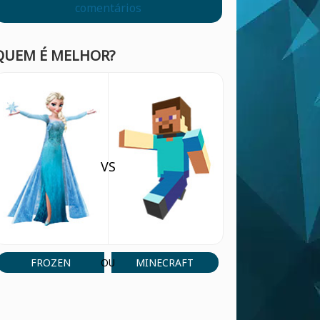
comentários
QUEM É MELHOR?
VS
FROZEN
MINECRAFT
OU