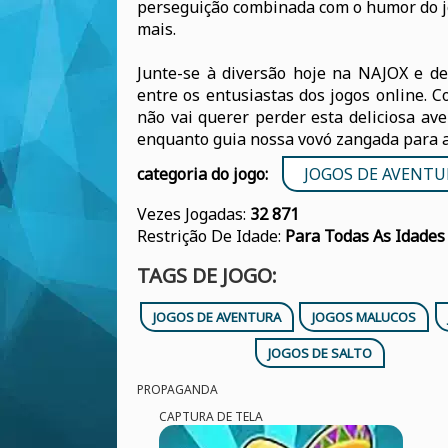
perseguição combinada com o humor do jo
mais.
Junte-se à diversão hoje na NAJOX e d
entre os entusiastas dos jogos online. 
não vai querer perder esta deliciosa ave
enquanto guia nossa vovó zangada para 
categoria do jogo:
JOGOS DE AVENTU
Vezes Jogadas:
32 871
Restrição De Idade:
Para Todas As Idades
TAGS DE JOGO:
JOGOS DE AVENTURA
JOGOS MALUCOS
JOGOS DE SALTO
PROPAGANDA
CAPTURA DE TELA