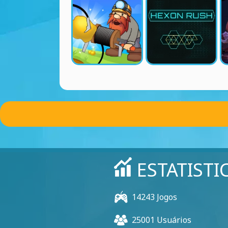
ESTATISTI
14243 Jogos
25001 Usuários