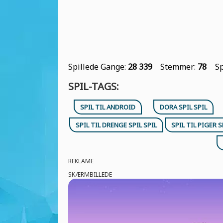
Spillede Gange:
28 339
Stemmer:
78
S
SPIL-TAGS:
SPIL TIL ANDROID
DORA SPIL SPIL
SPIL TIL DRENGE SPIL SPIL
SPIL TIL PIGER S
REKLAME
SKÆRMBILLEDE