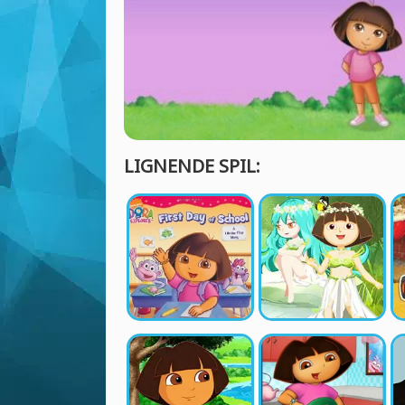
LIGNENDE SPIL: