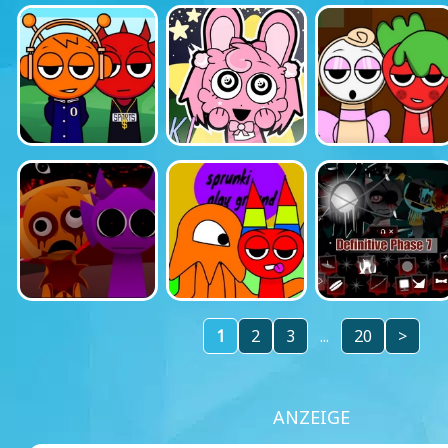
1
2
3
...
20
>
ANZEIGE