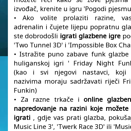
izvođač, krenite u igru 'Pogodi pjesmu
• Ako volite prolaziti razine, va
adrenalin i čujete lijepu popratnu gl
ste dobrodošli
igrati glazbene igre
po
'Two Tunnel 3D' i 'Impossible Box Cha
• Istražite puno zabave funk glazb
huliganskoj igri ' Friday Night Fun
(kao i svi njegovi nastavci, koji
nazivima moraju sadržavati riječi Fr
Funkin)
• Za razne trkače i
online glazbe
napredovanje na razini koje možete
igrati
, gdje vas prati glazba, pokušaj
Music Line 3', 'Twerk Race 3D' ili 'Musi