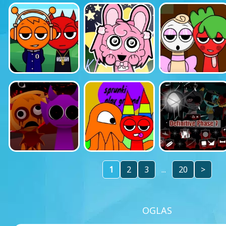
1
2
3
...
20
>
OGLAS