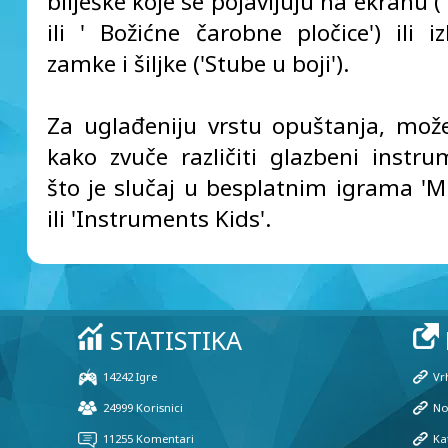
bilješke koje se pojavljuju na ekranu ('
ili ' Božićne čarobne pločice') ili i
zamke i šiljke ('Stube u boji').
Za uglađeniju vrstu opuštanja, može
kako zvuče različiti glazbeni instru
što je slučaj u besplatnim igrama 'Mu
ili 'Instruments Kids'.